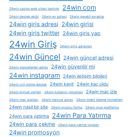
24win com
24win casino web sitesi tanıtımı
24win destek ekibi
24win ev adresi
24win gerekli evraklar
24win giris adresi
24win girisi
24win giris twitter
24win giris yap
24win Giriş
24win giriş adresleri
24win Güncel
24win güncel adresi
24win güvenlir mi
24win güncellenen adres
24win instagram
24win i̇letişim bilgileri
24win kayit
24win kaç oldu
24win i̇çin online destek
24win maç izle
24win kişisel verileri
24win kullanıcı yorumları
24win maç oranları
24win mevcut adres
24win mobil ödeme hizmetleri
24win nasil bir site
24win oyuncu formu
24win oyun platformu
24win Para Yatırma
24win para yatirma
24win para çekme
24win para çekme tüyoları
24win promosyon