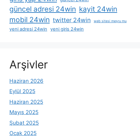
güncel adresi 24win
kayit 24win
mobil 24win
twitter 24win
web sitesi meşru mu
yeni adresi 24win
yeni giris 24win
Arşivler
Haziran 2026
Eylül 2025
Haziran 2025
Mayıs 2025
Şubat 2025
Ocak 2025