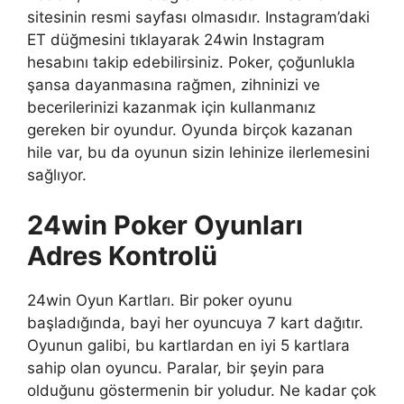
sitesinin resmi sayfası olmasıdır. Instagram’daki
ET düğmesini tıklayarak 24win Instagram
hesabını takip edebilirsiniz. Poker, çoğunlukla
şansa dayanmasına rağmen, zihninizi ve
becerilerinizi kazanmak için kullanmanız
gereken bir oyundur. Oyunda birçok kazanan
hile var, bu da oyunun sizin lehinize ilerlemesini
sağlıyor.
24win Poker Oyunları
Adres Kontrolü
24win Oyun Kartları. Bir poker oyunu
başladığında, bayi her oyuncuya 7 kart dağıtır.
Oyunun galibi, bu kartlardan en iyi 5 kartlara
sahip olan oyuncu. Paralar, bir şeyin para
olduğunu göstermenin bir yoludur. Ne kadar çok