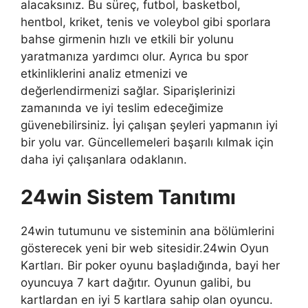
alacaksınız. Bu süreç, futbol, basketbol,
hentbol, kriket, tenis ve voleybol gibi sporlara
bahse girmenin hızlı ve etkili bir yolunu
yaratmanıza yardımcı olur. Ayrıca bu spor
etkinliklerini analiz etmenizi ve
değerlendirmenizi sağlar. Siparişlerinizi
zamanında ve iyi teslim edeceğimize
güvenebilirsiniz. İyi çalışan şeyleri yapmanın iyi
bir yolu var. Güncellemeleri başarılı kılmak için
daha iyi çalışanlara odaklanın.
24win Sistem Tanıtımı
24win tutumunu ve sisteminin ana bölümlerini
gösterecek yeni bir web sitesidir.24win Oyun
Kartları. Bir poker oyunu başladığında, bayi her
oyuncuya 7 kart dağıtır. Oyunun galibi, bu
kartlardan en iyi 5 kartlara sahip olan oyuncu.