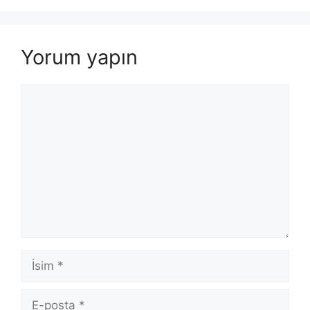
Yorum yapın
Yorum
İsim
E-