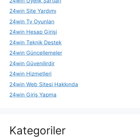
24win Üyelik Şartları
24win Site Yardımı
24win Tv Oyunları
24win Hesap Girişi
24win Teknik Destek
24win Güncellemeler
24win Güvenilirdir
24win Hizmetleri
24win Web Sitesi Hakkında
24win Giriş Yapma
Kategoriler