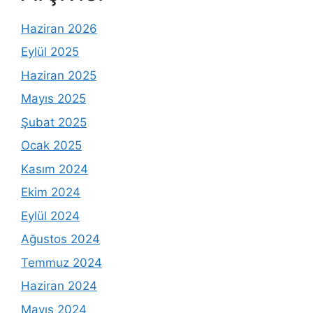
Haziran 2026
Eylül 2025
Haziran 2025
Mayıs 2025
Şubat 2025
Ocak 2025
Kasım 2024
Ekim 2024
Eylül 2024
Ağustos 2024
Temmuz 2024
Haziran 2024
Mayıs 2024