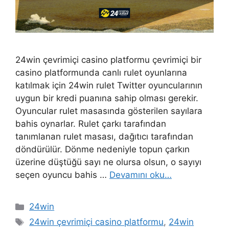
24win çevrimiçi casino platformu çevrimiçi bir
casino platformunda canlı rulet oyunlarına
katılmak için 24win rulet Twitter oyuncularının
uygun bir kredi puanına sahip olması gerekir.
Oyuncular rulet masasında gösterilen sayılara
bahis oynarlar. Rulet çarkı tarafından
tanımlanan rulet masası, dağıtıcı tarafından
döndürülür. Dönme nedeniyle topun çarkın
üzerine düştüğü sayı ne olursa olsun, o sayıyı
seçen oyuncu bahis …
Devamını oku…
Kategoriler
24win
Etiketler
24win çevrimiçi casino platformu
,
24win