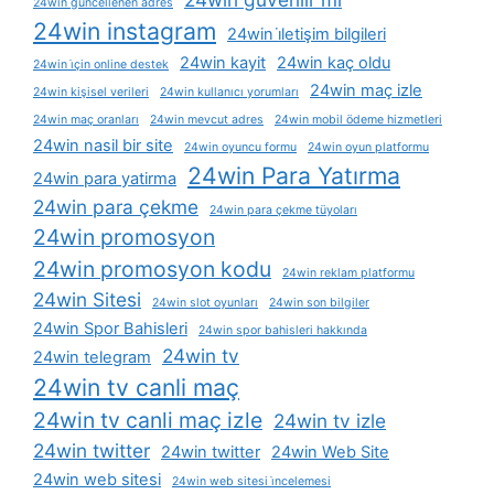
24win güncellenen adres
24win instagram
24win i̇letişim bilgileri
24win kayit
24win kaç oldu
24win i̇çin online destek
24win maç izle
24win kişisel verileri
24win kullanıcı yorumları
24win maç oranları
24win mevcut adres
24win mobil ödeme hizmetleri
24win nasil bir site
24win oyuncu formu
24win oyun platformu
24win Para Yatırma
24win para yatirma
24win para çekme
24win para çekme tüyoları
24win promosyon
24win promosyon kodu
24win reklam platformu
24win Sitesi
24win slot oyunları
24win son bilgiler
24win Spor Bahisleri
24win spor bahisleri hakkında
24win tv
24win telegram
24win tv canli maç
24win tv canli maç izle
24win tv izle
24win twitter
24win twitter
24win Web Site
24win web sitesi
24win web sitesi i̇ncelemesi