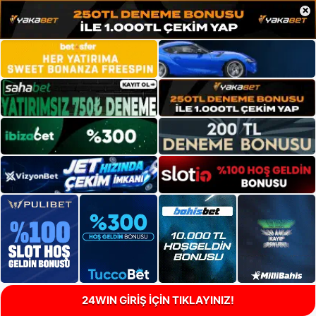
×
24WIN GİRİŞ İÇİN TIKLAYINIZ!