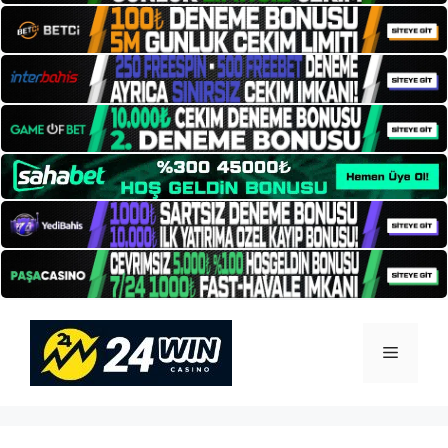
İçeriğe
atla
Menü