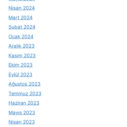
Nisan 2024
Mart 2024
Şubat 2024
Ocak 2024
Aralık 2023
Kasım 2023
Ekim 2023
Eylül 2023
Ağustos 2023
Temmuz 2023
Haziran 2023
Mayıs 2023
Nisan 2023