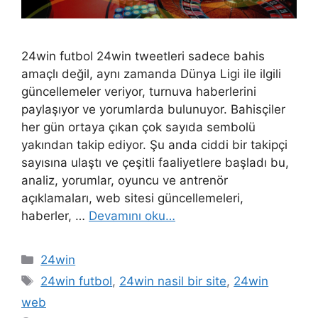
24win futbol 24win tweetleri sadece bahis
amaçlı değil, aynı zamanda Dünya Ligi ile ilgili
güncellemeler veriyor, turnuva haberlerini
paylaşıyor ve yorumlarda bulunuyor. Bahisçiler
her gün ortaya çıkan çok sayıda sembolü
yakından takip ediyor. Şu anda ciddi bir takipçi
sayısına ulaştı ve çeşitli faaliyetlere başladı bu,
analiz, yorumlar, oyuncu ve antrenör
açıklamaları, web sitesi güncellemeleri,
haberler, …
Devamını oku…
Kategoriler
24win
Etiketler
24win futbol
,
24win nasil bir site
,
24win
web