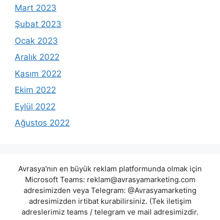
Mart 2023
Şubat 2023
Ocak 2023
Aralık 2022
Kasım 2022
Ekim 2022
Eylül 2022
Ağustos 2022
Avrasya'nın en büyük reklam platformunda olmak için
Microsoft Teams:
reklam@avrasyamarketing.com
adresimizden veya Telegram: @Avrasyamarketing
adresimizden irtibat kurabilirsiniz. (Tek iletişim
adreslerimiz teams / telegram ve mail adresimizdir.