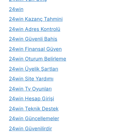
24win
24win Kazanç Tahmini
24win Adres Kontrolü
24win Güvenli Bahis
24win Finansal Güven
24win Oturum Belirleme
24win Üyelik Şartları
24win Site Yardımı
24win Tv Oyunları
24win Hesap Girişi
24win Teknik Destek
24win Güncellemeler
24win Güvenilirdir