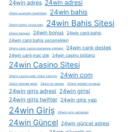
24win adresi
24win adres
24win bahis
24win avantajlı özellikleri
24win Bahis Sitesi
24win bahis oyuncuları
24win bonus
24win canlı bahis
24win belgesi
24win canlı bahis seçenekleri
24win canlı destek
24win canlı casino kazanma yöntemi
24win canlı maç i̇zle
24win casino bölümü
24win Casino Sitesi
24win com
24win casino web sitesi tanıtımı
24win destek ekibi
24win ev adresi
24win gerekli evraklar
24win giris adresi
24win girisi
24win giris twitter
24win giris yap
24win Giriş
24win giriş adresleri
24win Güncel
24win güncel adresi
24win güvenlir mi