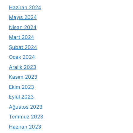
Haziran 2024
Mayıs 2024
Nisan 2024
Mart 2024
Şubat 2024
Ocak 2024
Aralık 2023
Kasım 2023
Ekim 2023
Eylül 2023
Ağustos 2023
Temmuz 2023
Haziran 2023