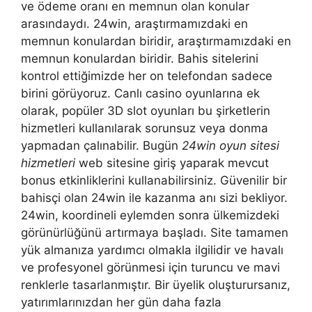
ve ödeme oranı en memnun olan konular
arasındaydı. 24win, araştırmamızdaki en
memnun konulardan biridir, araştırmamızdaki en
memnun konulardan biridir. Bahis sitelerini
kontrol ettiğimizde her on telefondan sadece
birini görüyoruz. Canlı casino oyunlarına ek
olarak, popüler 3D slot oyunları bu şirketlerin
hizmetleri kullanılarak sorunsuz veya donma
yapmadan çalınabilir. Bugün
24win oyun sitesi
hizmetleri
web sitesine giriş yaparak mevcut
bonus etkinliklerini kullanabilirsiniz. Güvenilir bir
bahisçi olan 24win ile kazanma anı sizi bekliyor.
24win, koordineli eylemden sonra ülkemizdeki
görünürlüğünü artırmaya başladı. Site tamamen
yük almanıza yardımcı olmakla ilgilidir ve havalı
ve profesyonel görünmesi için turuncu ve mavi
renklerle tasarlanmıştır. Bir üyelik oluşturursanız,
yatırımlarınızdan her gün daha fazla