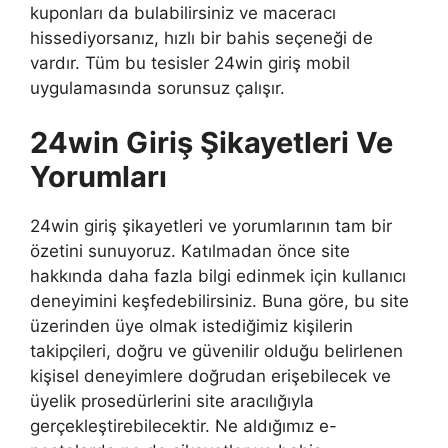
kuponları da bulabilirsiniz ve maceracı
hissediyorsanız, hızlı bir bahis seçeneği de
vardır. Tüm bu tesisler 24win giriş mobil
uygulamasında sorunsuz çalışır.
24win Giriş Şikayetleri Ve
Yorumları
24win giriş şikayetleri ve yorumlarının tam bir
özetini sunuyoruz. Katılmadan önce site
hakkında daha fazla bilgi edinmek için kullanıcı
deneyimini keşfedebilirsiniz. Buna göre, bu site
üzerinden üye olmak istediğimiz kişilerin
takipçileri, doğru ve güvenilir olduğu belirlenen
kişisel deneyimlere doğrudan erişebilecek ve
üyelik prosedürlerini site aracılığıyla
gerçekleştirebilecektir. Ne aldığımız e-