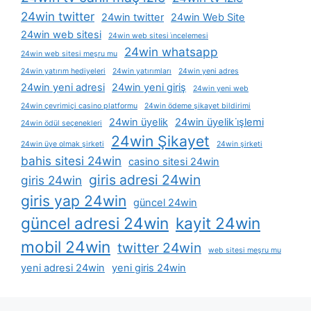
24win twitter
24win twitter
24win Web Site
24win web sitesi
24win web sitesi i̇ncelemesi
24win whatsapp
24win web sitesi meşru mu
24win yatırım hediyeleri
24win yatırımları
24win yeni adres
24win yeni adresi
24win yeni giriş
24win yeni web
24win çevrimiçi casino platformu
24win ödeme şikayet bildirimi
24win üyelik
24win üyelik i̇şlemi
24win ödül seçenekleri
24win Şikayet
24win üye olmak şirketi
24win şirketi
bahis sitesi 24win
casino sitesi 24win
giris adresi 24win
giris 24win
giris yap 24win
güncel 24win
güncel adresi 24win
kayit 24win
mobil 24win
twitter 24win
web sitesi meşru mu
yeni adresi 24win
yeni giris 24win