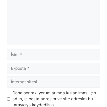
İsim
E-
posta
İnternet
sitesi
Daha sonraki yorumlarımda kullanılması için
adım, e-posta adresim ve site adresim bu
tarayıcıya kaydedilsin.