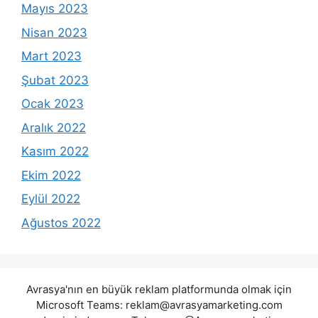
Mayıs 2023
Nisan 2023
Mart 2023
Şubat 2023
Ocak 2023
Aralık 2022
Kasım 2022
Ekim 2022
Eylül 2022
Ağustos 2022
Avrasya'nın en büyük reklam platformunda olmak için
Microsoft Teams:
reklam@avrasyamarketing.com