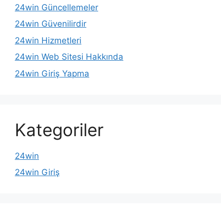
24win Güncellemeler
24win Güvenilirdir
24win Hizmetleri
24win Web Sitesi Hakkında
24win Giriş Yapma
Kategoriler
24win
24win Giriş