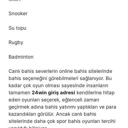
Snooker
Su topu
Rugby
Badminton
Canlı bahis severlerin online bahis sitelerinde
bahis seçeneğini görebilmeleri sağlanıyor. Bu
kadar çok oyun olması sayesinde insanların
tamamen
24win giriş adresi
kendilerine hitap
eden oyunları seçerek, eğlenceli zaman
geçirmek adına bahis yatırımı yaptıkları ve para
kazandıkları görülür. Ancak canlı bahis
sitelerinde daha çok spor bahis oyunları tercihi