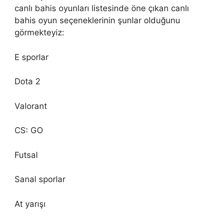
canlı bahis oyunları listesinde öne çıkan canlı
bahis oyun seçeneklerinin şunlar olduğunu
görmekteyiz:
E sporlar
Dota 2
Valorant
CS: GO
Futsal
Sanal sporlar
At yarışı