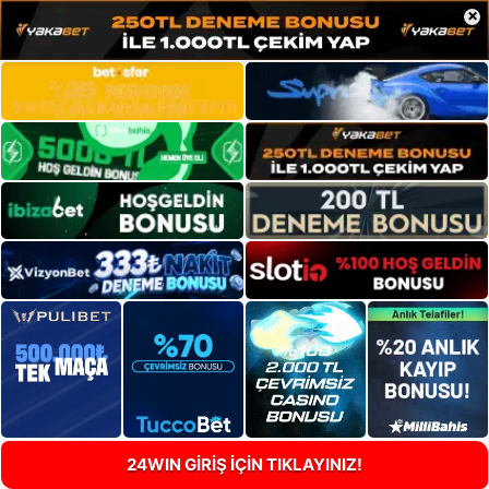
×
24WIN GİRİŞ İÇİN TIKLAYINIZ!