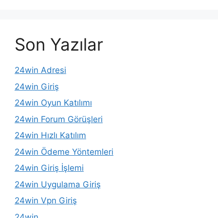
Son Yazılar
24win Adresi
24win Giriş
24win Oyun Katılımı
24win Forum Görüşleri
24win Hızlı Katılım
24win Ödeme Yöntemleri
24win Giriş İşlemi
24win Uygulama Giriş
24win Vpn Giriş
24win