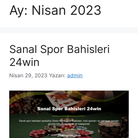
Ay:
Nisan 2023
Sanal Spor Bahisleri
24win
Nisan 29, 2023
Yazarı:
admin