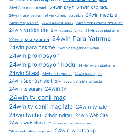
24win kayit
24win kaç oldu
24win i̇çin online destek
24win maç izle
24win kişisel verileri
24win kullanıcı yorumları
24win maç oranları
24win mevcut adres
24win mobil ödeme hizmetleri
24win nasil bir site
24win oyuncu formu
24win oyun platformu
24win Para Yatırma
24win para yatirma
24win para çekme
24win para çekme tüyoları
24win promosyon
24win promosyon kodu
24win reklam platformu
24win Sitesi
24win slot oyunları
24win son bilgiler
24win Spor Bahisleri
24win spor bahisleri hakkında
24win tv
24win telegram
24win tv canli maç
24win tv canli maç izle
24win tv izle
24win twitter
24win twitter
24win Web Site
24win web sitesi
24win web sitesi i̇ncelemesi
24win whatsapp
24win web sitesi meşru mu