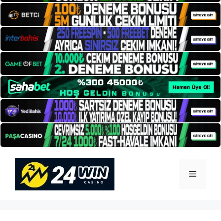
İçeriğe
atla
Menü