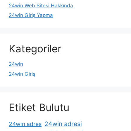
24win Web Sitesi Hakkında
24win Giriş Yapma
Kategoriler
24win
24win Giriş
Etiket Bulutu
24win adresi
24win adres