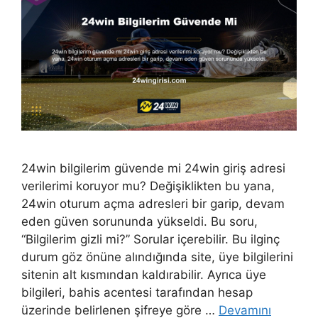
24win bilgilerim güvende mi 24win giriş adresi
verilerimi koruyor mu? Değişiklikten bu yana,
24win oturum açma adresleri bir garip, devam
eden güven sorununda yükseldi. Bu soru,
“Bilgilerim gizli mi?” Sorular içerebilir. Bu ilginç
durum göz önüne alındığında site, üye bilgilerini
sitenin alt kısmından kaldırabilir. Ayrıca üye
bilgileri, bahis acentesi tarafından hesap
üzerinde belirlenen şifreye göre …
Devamını