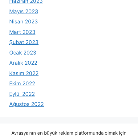
Haziran 2023
Mayıs 2023
Nisan 2023
Mart 2023
Şubat 2023
Ocak 2023
Aralık 2022
Kasım 2022
Ekim 2022
Eylül 2022
Ağustos 2022
Avrasya'nın en büyük reklam platformunda olmak için