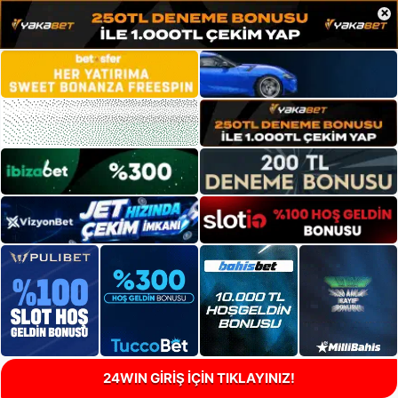
×
24WIN GİRİŞ İÇİN TIKLAYINIZ!