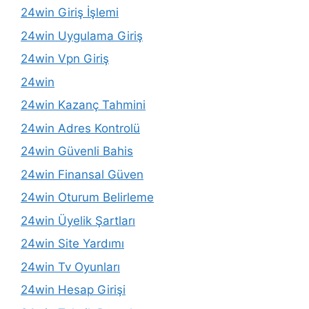
24win Giriş İşlemi
24win Uygulama Giriş
24win Vpn Giriş
24win
24win Kazanç Tahmini
24win Adres Kontrolü
24win Güvenli Bahis
24win Finansal Güven
24win Oturum Belirleme
24win Üyelik Şartları
24win Site Yardımı
24win Tv Oyunları
24win Hesap Girişi