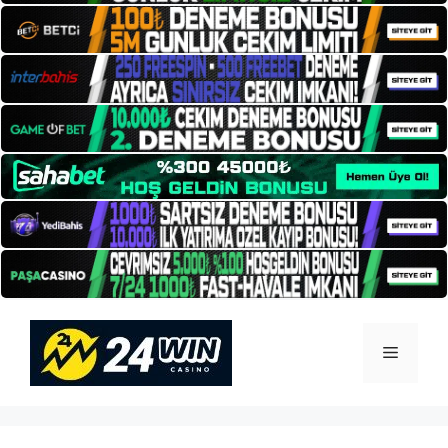
İçeriğe
atla
Menü