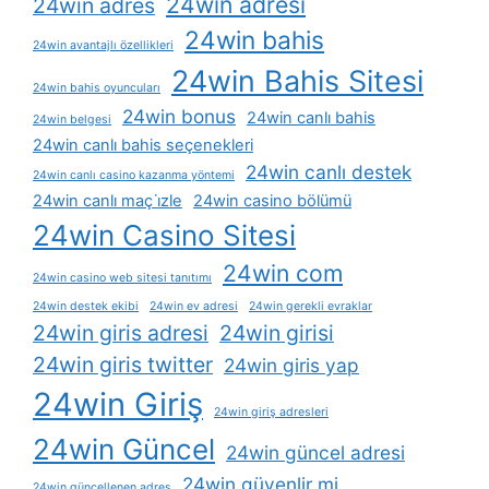
24win adresi
24win adres
24win bahis
24win avantajlı özellikleri
24win Bahis Sitesi
24win bahis oyuncuları
24win bonus
24win canlı bahis
24win belgesi
24win canlı bahis seçenekleri
24win canlı destek
24win canlı casino kazanma yöntemi
24win canlı maç i̇zle
24win casino bölümü
24win Casino Sitesi
24win com
24win casino web sitesi tanıtımı
24win destek ekibi
24win ev adresi
24win gerekli evraklar
24win giris adresi
24win girisi
24win giris twitter
24win giris yap
24win Giriş
24win giriş adresleri
24win Güncel
24win güncel adresi
24win güvenlir mi
24win güncellenen adres