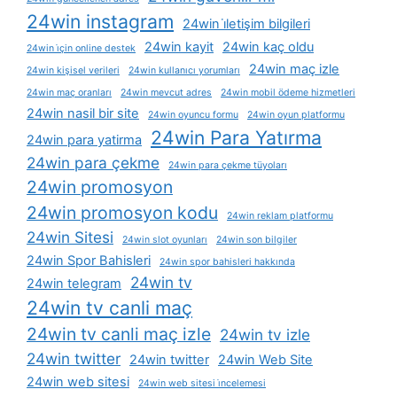
24win instagram
24win i̇letişim bilgileri
24win kayit
24win kaç oldu
24win i̇çin online destek
24win maç izle
24win kişisel verileri
24win kullanıcı yorumları
24win maç oranları
24win mevcut adres
24win mobil ödeme hizmetleri
24win nasil bir site
24win oyuncu formu
24win oyun platformu
24win Para Yatırma
24win para yatirma
24win para çekme
24win para çekme tüyoları
24win promosyon
24win promosyon kodu
24win reklam platformu
24win Sitesi
24win slot oyunları
24win son bilgiler
24win Spor Bahisleri
24win spor bahisleri hakkında
24win tv
24win telegram
24win tv canli maç
24win tv canli maç izle
24win tv izle
24win twitter
24win twitter
24win Web Site
24win web sitesi
24win web sitesi i̇ncelemesi