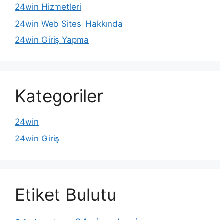
24win Hizmetleri
24win Web Sitesi Hakkında
24win Giriş Yapma
Kategoriler
24win
24win Giriş
Etiket Bulutu