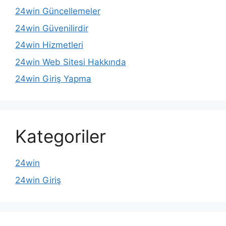
24win Güncellemeler
24win Güvenilirdir
24win Hizmetleri
24win Web Sitesi Hakkında
24win Giriş Yapma
Kategoriler
24win
24win Giriş