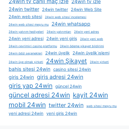
24win tv canli maç izle
24win tv izle
24win twitter
24win twitter
24win Web Site
24win web sitesi
24win web sitesi i̇ncelemesi
24win whatsapp
24win web sitesi meşru mu
24win yatırım hediyeleri
24win yatırımları
24win yeni adres
24win yeni adresi
24win yeni giriş
24win yeni web
24win çevrimiçi casino platformu
24win ödeme şikayet bildirimi
24win üyelik
24win üyelik i̇şlemi
24win ödül seçenekleri
24win Şikayet
24win üye olmak şirketi
24win şirketi
bahis sitesi 24win
casino sitesi 24win
giris adresi 24win
giris 24win
giris yap 24win
güncel 24win
güncel adresi 24win
kayit 24win
mobil 24win
twitter 24win
web sitesi meşru mu
yeni adresi 24win
yeni giris 24win