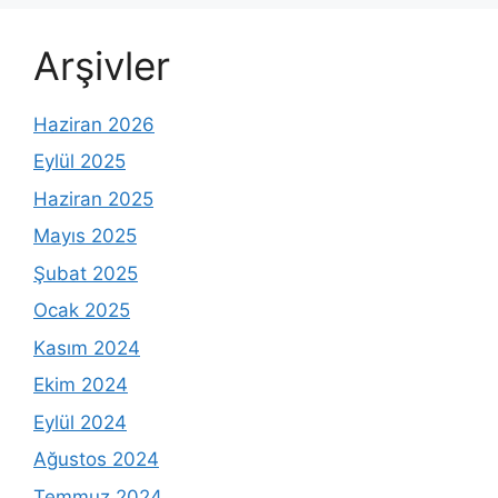
Arşivler
Haziran 2026
Eylül 2025
Haziran 2025
Mayıs 2025
Şubat 2025
Ocak 2025
Kasım 2024
Ekim 2024
Eylül 2024
Ağustos 2024
Temmuz 2024