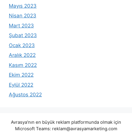
Mayıs 2023
Nisan 2023
Mart 2023
Şubat 2023
Ocak 2023
Aralık 2022
Kasım 2022
Ekim 2022
Eylül 2022
Ağustos 2022
Avrasya'nın en büyük reklam platformunda olmak için
Microsoft Teams:
reklam@avrasyamarketing.com