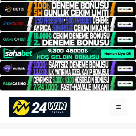
İçeriğe
atla
Menü