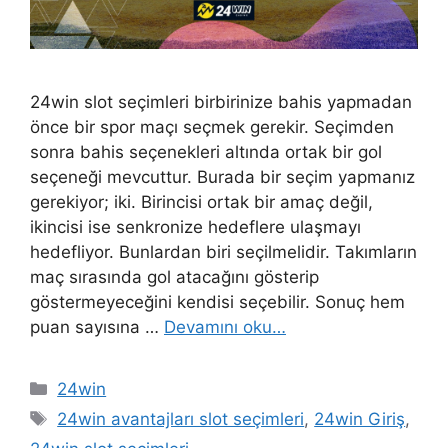
24win slot seçimleri birbirinize bahis yapmadan
önce bir spor maçı seçmek gerekir. Seçimden
sonra bahis seçenekleri altında ortak bir gol
seçeneği mevcuttur. Burada bir seçim yapmanız
gerekiyor; iki. Birincisi ortak bir amaç değil,
ikincisi ise senkronize hedeflere ulaşmayı
hedefliyor. Bunlardan biri seçilmelidir. Takımların
maç sırasında gol atacağını gösterip
göstermeyeceğini kendisi seçebilir. Sonuç hem
puan sayısına …
Devamını oku…
Kategoriler
24win
Etiketler
24win avantajları slot seçimleri
,
24win Giriş
,