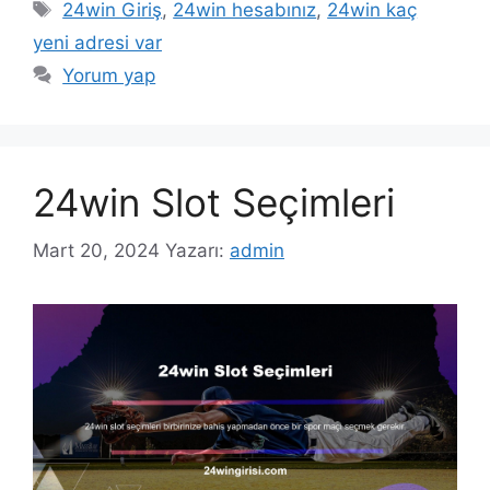
Etiketler
24win Giriş
,
24win hesabınız
,
24win kaç
yeni adresi var
Yorum yap
24win Slot Seçimleri
Mart 20, 2024
Yazarı:
admin