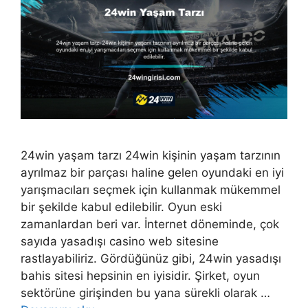
24win yaşam tarzı 24win kişinin yaşam tarzının
ayrılmaz bir parçası haline gelen oyundaki en iyi
yarışmacıları seçmek için kullanmak mükemmel
bir şekilde kabul edilebilir. Oyun eski
zamanlardan beri var. İnternet döneminde, çok
sayıda yasadışı casino web sitesine
rastlayabiliriz. Gördüğünüz gibi, 24win yasadışı
bahis sitesi hepsinin en iyisidir. Şirket, oyun
sektörüne girişinden bu yana sürekli olarak …