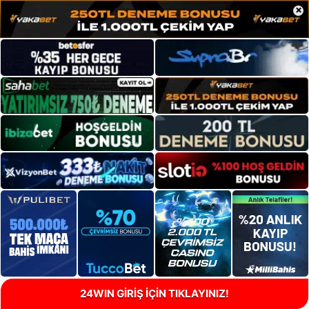
×
24WIN GİRİŞ İÇİN TIKLAYINIZ!