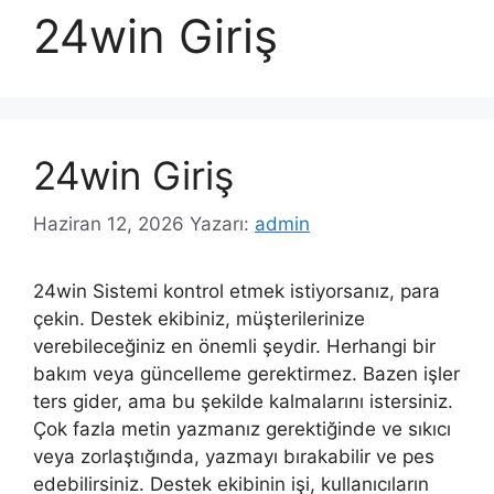
24win Giriş
24win Giriş
Haziran 12, 2026
Yazarı:
admin
24win Sistemi kontrol etmek istiyorsanız, para
çekin. Destek ekibiniz, müşterilerinize
verebileceğiniz en önemli şeydir. Herhangi bir
bakım veya güncelleme gerektirmez. Bazen işler
ters gider, ama bu şekilde kalmalarını istersiniz.
Çok fazla metin yazmanız gerektiğinde ve sıkıcı
veya zorlaştığında, yazmayı bırakabilir ve pes
edebilirsiniz. Destek ekibinin işi, kullanıcıların