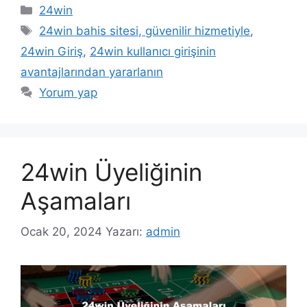
Kategoriler
24win
Etiketler
24win bahis sitesi, güvenilir hizmetiyle
,
24win Giriş
,
24win kullanıcı girişinin
avantajlarından yararlanın
Yorum yap
24win Üyeliğinin
Aşamaları
Ocak 20, 2024
Yazarı:
admin