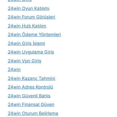
24win Oyun Katılımı
24win Forum Görüşleri
24win Hızlı Katılım
24win Ödeme Yöntemleri
24win Giriş İşlemi
24win Uygulama Giriş
24win Vpn Giriş
24win
24win Kazanç Tahmini
24win Adres Kontrolü
24win Güvenli Bahis
24win Finansal Güven
24win Oturum Belirleme