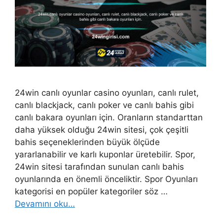
24win canlı oyunlar casino oyunları, canlı rulet,
canlı blackjack, canlı poker ve canlı bahis gibi
canlı bakara oyunları için. Oranların standarttan
daha yüksek olduğu 24win sitesi, çok çeşitli
bahis seçeneklerinden büyük ölçüde
yararlanabilir ve karlı kuponlar üretebilir. Spor,
24win sitesi tarafından sunulan canlı bahis
oyunlarında en önemli önceliktir. Spor Oyunları
kategorisi en popüler kategoriler söz …
Devamını oku…