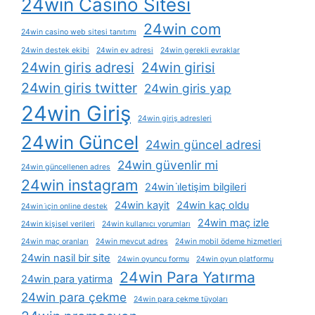
24win Casino Sitesi
24win com
24win casino web sitesi tanıtımı
24win destek ekibi
24win ev adresi
24win gerekli evraklar
24win giris adresi
24win girisi
24win giris twitter
24win giris yap
24win Giriş
24win giriş adresleri
24win Güncel
24win güncel adresi
24win güvenlir mi
24win güncellenen adres
24win instagram
24win i̇letişim bilgileri
24win kayit
24win kaç oldu
24win i̇çin online destek
24win maç izle
24win kişisel verileri
24win kullanıcı yorumları
24win maç oranları
24win mevcut adres
24win mobil ödeme hizmetleri
24win nasil bir site
24win oyuncu formu
24win oyun platformu
24win Para Yatırma
24win para yatirma
24win para çekme
24win para çekme tüyoları