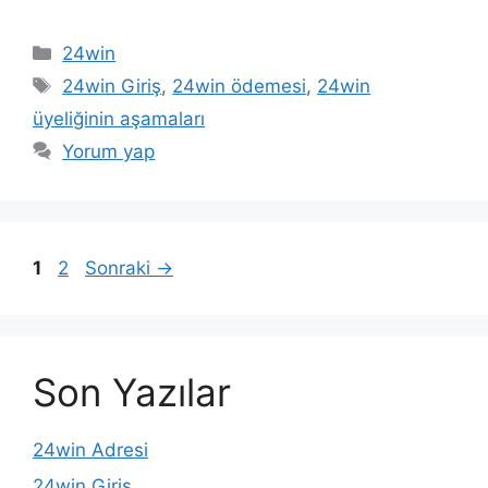
Kategoriler
24win
Etiketler
24win Giriş
,
24win ödemesi
,
24win
üyeliğinin aşamaları
Yorum yap
Yazı
Sayfa
Sayfa
1
2
Sonraki
→
dolaşımı
Son Yazılar
24win Adresi
24win Giriş