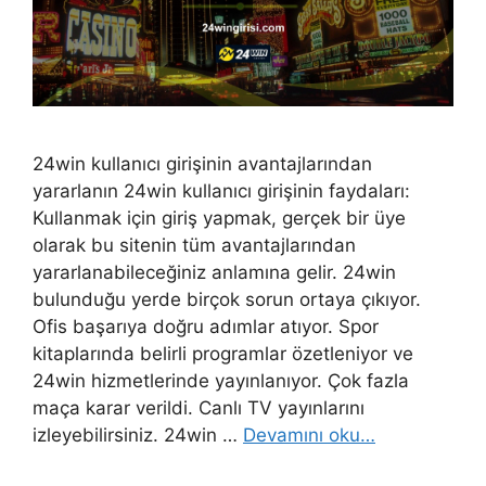
24win kullanıcı girişinin avantajlarından
yararlanın 24win kullanıcı girişinin faydaları:
Kullanmak için giriş yapmak, gerçek bir üye
olarak bu sitenin tüm avantajlarından
yararlanabileceğiniz anlamına gelir. 24win
bulunduğu yerde birçok sorun ortaya çıkıyor.
Ofis başarıya doğru adımlar atıyor. Spor
kitaplarında belirli programlar özetleniyor ve
24win hizmetlerinde yayınlanıyor. Çok fazla
maça karar verildi. Canlı TV yayınlarını
izleyebilirsiniz. 24win …
Devamını oku…