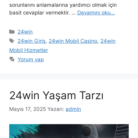
sorunlarını anlamalarına yardımcı olmak için
basit cevaplar vermektir. …
Devamını oku…
Kategoriler
24win
Etiketler
24win Giriş
,
24win Mobil Casino
,
24win
Mobil Hizmetler
Yorum yap
24win Yaşam Tarzı
Mayıs 17, 2025
Yazarı:
admin