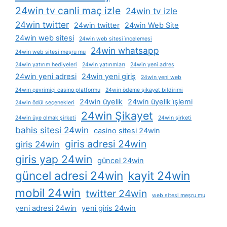
24win tv canli maç izle
24win tv izle
24win twitter
24win twitter
24win Web Site
24win web sitesi
24win web sitesi i̇ncelemesi
24win whatsapp
24win web sitesi meşru mu
24win yatırım hediyeleri
24win yatırımları
24win yeni adres
24win yeni adresi
24win yeni giriş
24win yeni web
24win çevrimiçi casino platformu
24win ödeme şikayet bildirimi
24win üyelik
24win üyelik i̇şlemi
24win ödül seçenekleri
24win Şikayet
24win üye olmak şirketi
24win şirketi
bahis sitesi 24win
casino sitesi 24win
giris adresi 24win
giris 24win
giris yap 24win
güncel 24win
güncel adresi 24win
kayit 24win
mobil 24win
twitter 24win
web sitesi meşru mu
yeni adresi 24win
yeni giris 24win