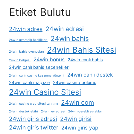
Etiket Bulutu
24win adresi
24win adres
24win bahis
24win avantajlı özellikleri
24win Bahis Sitesi
24win bahis oyuncuları
24win bonus
24win canlı bahis
24win belgesi
24win canlı bahis seçenekleri
24win canlı destek
24win canlı casino kazanma yöntemi
24win canlı maç i̇zle
24win casino bölümü
24win Casino Sitesi
24win com
24win casino web sitesi tanıtımı
24win destek ekibi
24win ev adresi
24win gerekli evraklar
24win giris adresi
24win girisi
24win giris twitter
24win giris yap