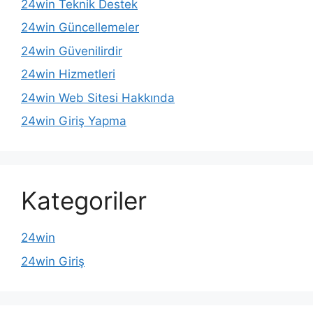
24win Teknik Destek
24win Güncellemeler
24win Güvenilirdir
24win Hizmetleri
24win Web Sitesi Hakkında
24win Giriş Yapma
Kategoriler
24win
24win Giriş