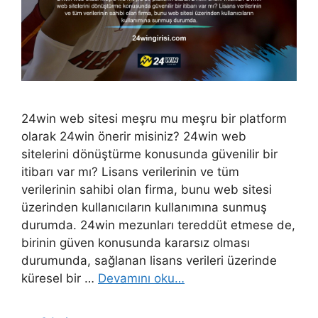
24win web sitesi meşru mu meşru bir platform
olarak 24win önerir misiniz? 24win web
sitelerini dönüştürme konusunda güvenilir bir
itibarı var mı? Lisans verilerinin ve tüm
verilerinin sahibi olan firma, bunu web sitesi
üzerinden kullanıcıların kullanımına sunmuş
durumda. 24win mezunları tereddüt etmese de,
birinin güven konusunda kararsız olması
durumunda, sağlanan lisans verileri üzerinde
küresel bir …
Devamını oku…