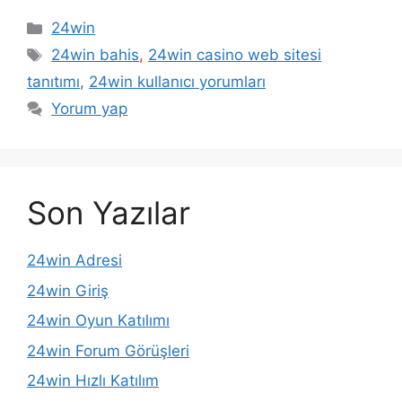
Kategoriler
24win
Etiketler
24win bahis
,
24win casino web sitesi
tanıtımı
,
24win kullanıcı yorumları
Yorum yap
Son Yazılar
24win Adresi
24win Giriş
24win Oyun Katılımı
24win Forum Görüşleri
24win Hızlı Katılım