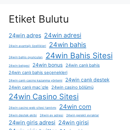
Etiket Bulutu
24win adresi
24win adres
24win bahis
24win avantajlı özellikleri
24win Bahis Sitesi
24win bahis oyuncuları
24win bonus
24win canlı bahis
24win belgesi
24win canlı bahis seçenekleri
24win canlı destek
24win canlı casino kazanma yöntemi
24win canlı maç i̇zle
24win casino bölümü
24win Casino Sitesi
24win com
24win casino web sitesi tanıtımı
24win destek ekibi
24win ev adresi
24win gerekli evraklar
24win giris adresi
24win girisi