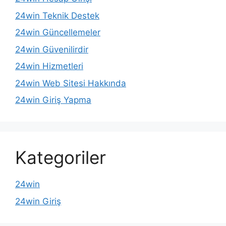
24win Teknik Destek
24win Güncellemeler
24win Güvenilirdir
24win Hizmetleri
24win Web Sitesi Hakkında
24win Giriş Yapma
Kategoriler
24win
24win Giriş