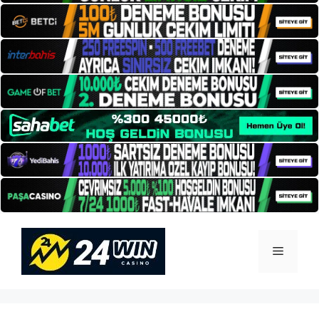
İçeriğe
atla
Menü