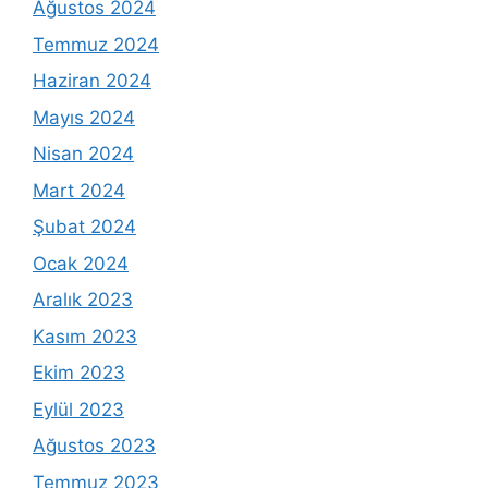
Ağustos 2024
Temmuz 2024
Haziran 2024
Mayıs 2024
Nisan 2024
Mart 2024
Şubat 2024
Ocak 2024
Aralık 2023
Kasım 2023
Ekim 2023
Eylül 2023
Ağustos 2023
Temmuz 2023