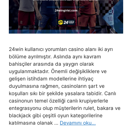
24win kullanıcı yorumları casino alanı iki ayrı
bölüme ayrılmıştır. Aslında aynı kavram
bahisçiler arasında da yaygın olarak
uygulanmaktadır. Önemli değişikliklere ve
gelişen istihdam modellerine ihtiyaç
duyulmasına rağmen, casinoların şart ve
koşulları sıkı bir şekilde yasalara tabidir. Canlı
casinonun temel özelliği canlı krupiyerlerle
entegrasyonu olup müşterilerin rulet, bakara ve
blackjack gibi çeşitli oyun kategorilerine
katılmasına olanak …
Devamını oku…