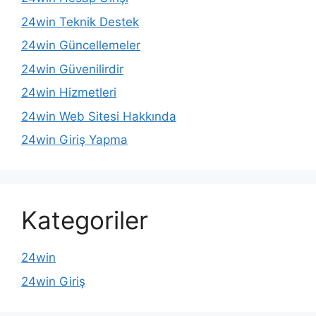
24win Teknik Destek
24win Güncellemeler
24win Güvenilirdir
24win Hizmetleri
24win Web Sitesi Hakkında
24win Giriş Yapma
Kategoriler
24win
24win Giriş