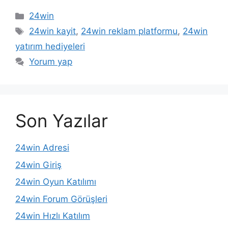
Kategoriler
24win
Etiketler
24win kayit
,
24win reklam platformu
,
24win
yatırım hediyeleri
Yorum yap
Son Yazılar
24win Adresi
24win Giriş
24win Oyun Katılımı
24win Forum Görüşleri
24win Hızlı Katılım