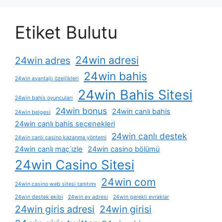
Etiket Bulutu
24win adresi
24win adres
24win bahis
24win avantajlı özellikleri
24win Bahis Sitesi
24win bahis oyuncuları
24win bonus
24win canlı bahis
24win belgesi
24win canlı bahis seçenekleri
24win canlı destek
24win canlı casino kazanma yöntemi
24win canlı maç i̇zle
24win casino bölümü
24win Casino Sitesi
24win com
24win casino web sitesi tanıtımı
24win destek ekibi
24win ev adresi
24win gerekli evraklar
24win giris adresi
24win girisi