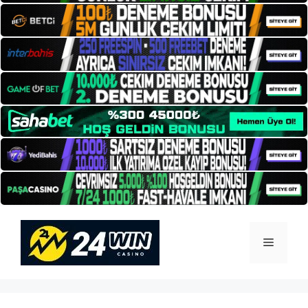
İçeriğe
atla
Menü