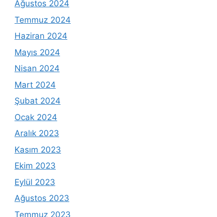
Ağustos 2024
Temmuz 2024
Haziran 2024
Mayıs 2024
Nisan 2024
Mart 2024
Şubat 2024
Ocak 2024
Aralık 2023
Kasım 2023
Ekim 2023
Eylül 2023
Ağustos 2023
Temmuz 2023