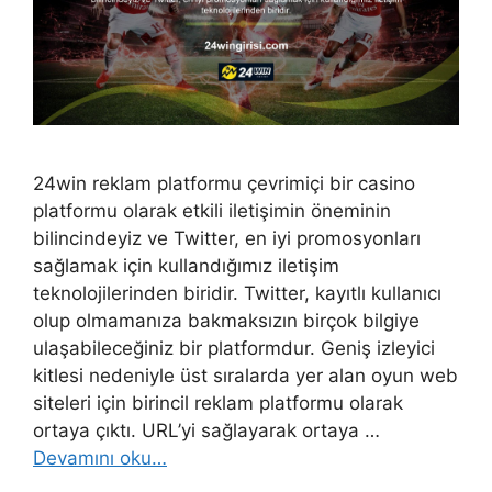
24win reklam platformu çevrimiçi bir casino
platformu olarak etkili iletişimin öneminin
bilincindeyiz ve Twitter, en iyi promosyonları
sağlamak için kullandığımız iletişim
teknolojilerinden biridir. Twitter, kayıtlı kullanıcı
olup olmamanıza bakmaksızın birçok bilgiye
ulaşabileceğiniz bir platformdur. Geniş izleyici
kitlesi nedeniyle üst sıralarda yer alan oyun web
siteleri için birincil reklam platformu olarak
ortaya çıktı. URL’yi sağlayarak ortaya …
Devamını oku…