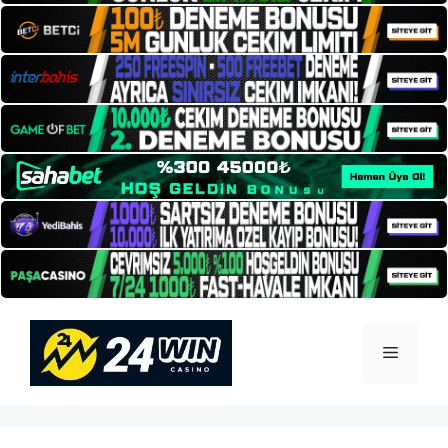
İçeriğe
atla
Menü