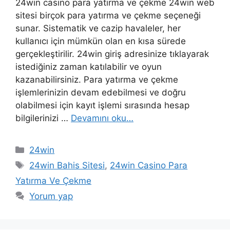
24win casino para yatırma ve çekme 24win web
sitesi birçok para yatırma ve çekme seçeneği
sunar. Sistematik ve cazip havaleler, her
kullanıcı için mümkün olan en kısa sürede
gerçekleştirilir. 24win giriş adresinize tıklayarak
istediğiniz zaman katılabilir ve oyun
kazanabilirsiniz. Para yatırma ve çekme
işlemlerinizin devam edebilmesi ve doğru
olabilmesi için kayıt işlemi sırasında hesap
bilgilerinizi …
Devamını oku…
Kategoriler
24win
Etiketler
24win Bahis Sitesi
,
24win Casino Para
Yatırma Ve Çekme
Yorum yap