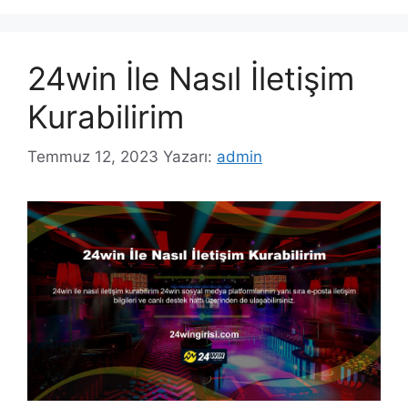
24win İle Nasıl İletişim
Kurabilirim
Temmuz 12, 2023
Yazarı:
admin