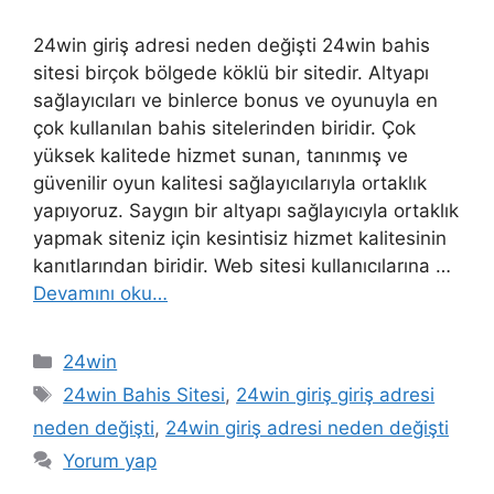
24win giriş adresi neden değişti 24win bahis
sitesi birçok bölgede köklü bir sitedir. Altyapı
sağlayıcıları ve binlerce bonus ve oyunuyla en
çok kullanılan bahis sitelerinden biridir. Çok
yüksek kalitede hizmet sunan, tanınmış ve
güvenilir oyun kalitesi sağlayıcılarıyla ortaklık
yapıyoruz. Saygın bir altyapı sağlayıcıyla ortaklık
yapmak siteniz için kesintisiz hizmet kalitesinin
kanıtlarından biridir. Web sitesi kullanıcılarına …
Devamını oku…
Kategoriler
24win
Etiketler
24win Bahis Sitesi
,
24win giriş giriş adresi
neden değişti
,
24win giriş adresi neden değişti
Yorum yap