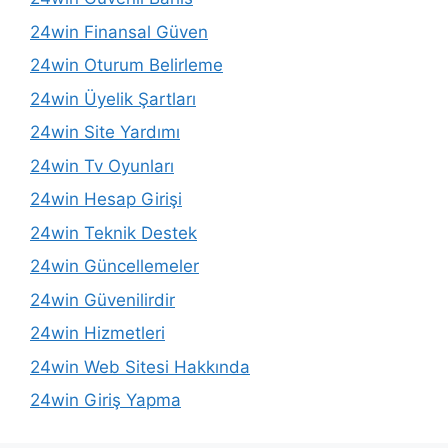
24win Finansal Güven
24win Oturum Belirleme
24win Üyelik Şartları
24win Site Yardımı
24win Tv Oyunları
24win Hesap Girişi
24win Teknik Destek
24win Güncellemeler
24win Güvenilirdir
24win Hizmetleri
24win Web Sitesi Hakkında
24win Giriş Yapma