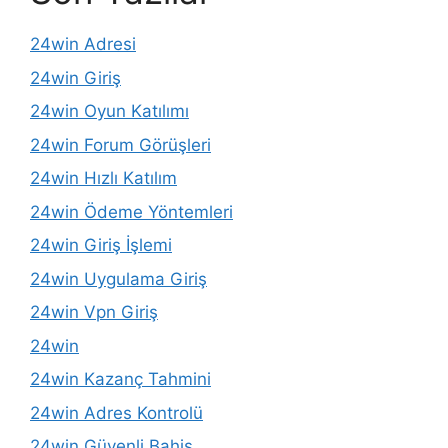
24win Adresi
24win Giriş
24win Oyun Katılımı
24win Forum Görüşleri
24win Hızlı Katılım
24win Ödeme Yöntemleri
24win Giriş İşlemi
24win Uygulama Giriş
24win Vpn Giriş
24win
24win Kazanç Tahmini
24win Adres Kontrolü
24win Güvenli Bahis