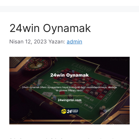
24win Oynamak
Nisan 12, 2023
Yazarı:
admin