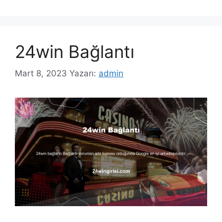
24win Bağlantı
Mart 8, 2023
Yazarı:
admin