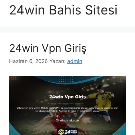
24win Bahis Sitesi
24win Vpn Giriş
Haziran 6, 2026
Yazarı:
admin