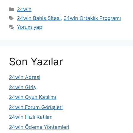
Kategoriler
24win
Etiketler
24win Bahis Sitesi
,
24win Ortaklık Programı
Yorum yap
Son Yazılar
24win Adresi
24win Giriş
24win Oyun Katılımı
24win Forum Görüşleri
24win Hızlı Katılım
24win Ödeme Yöntemleri