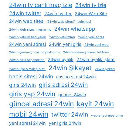
24win tv canli maç izle
24win tv izle
24win twitter
24win twitter
24win Web Site
24win web sitesi
24win web sitesi i̇ncelemesi
24win whatsapp
24win web sitesi meşru mu
24win yatırım hediyeleri
24win yatırımları
24win yeni adres
24win yeni adresi
24win yeni giriş
24win yeni web
24win çevrimiçi casino platformu
24win ödeme şikayet bildirimi
24win üyelik
24win üyelik i̇şlemi
24win ödül seçenekleri
24win Şikayet
24win üye olmak şirketi
24win şirketi
bahis sitesi 24win
casino sitesi 24win
giris adresi 24win
giris 24win
giris yap 24win
güncel 24win
güncel adresi 24win
kayit 24win
mobil 24win
twitter 24win
web sitesi meşru mu
yeni adresi 24win
yeni giris 24win