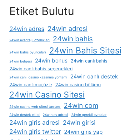
Etiket Bulutu
24win adresi
24win adres
24win bahis
24win avantajlı özellikleri
24win Bahis Sitesi
24win bahis oyuncuları
24win bonus
24win canlı bahis
24win belgesi
24win canlı bahis seçenekleri
24win canlı destek
24win canlı casino kazanma yöntemi
24win canlı maç i̇zle
24win casino bölümü
24win Casino Sitesi
24win com
24win casino web sitesi tanıtımı
24win destek ekibi
24win ev adresi
24win gerekli evraklar
24win giris adresi
24win girisi
24win giris twitter
24win giris yap