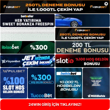
×
24WIN GİRİŞ İÇİN TIKLAYINIZ!