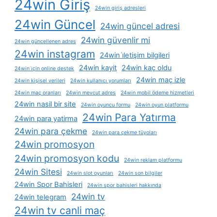
24win Giriş
24win giriş adresleri
24win Güncel
24win güncel adresi
24win güvenlir mi
24win güncellenen adres
24win instagram
24win i̇letişim bilgileri
24win kayit
24win kaç oldu
24win i̇çin online destek
24win maç izle
24win kişisel verileri
24win kullanıcı yorumları
24win maç oranları
24win mevcut adres
24win mobil ödeme hizmetleri
24win nasil bir site
24win oyuncu formu
24win oyun platformu
24win Para Yatırma
24win para yatirma
24win para çekme
24win para çekme tüyoları
24win promosyon
24win promosyon kodu
24win reklam platformu
24win Sitesi
24win slot oyunları
24win son bilgiler
24win Spor Bahisleri
24win spor bahisleri hakkında
24win tv
24win telegram
24win tv canli maç