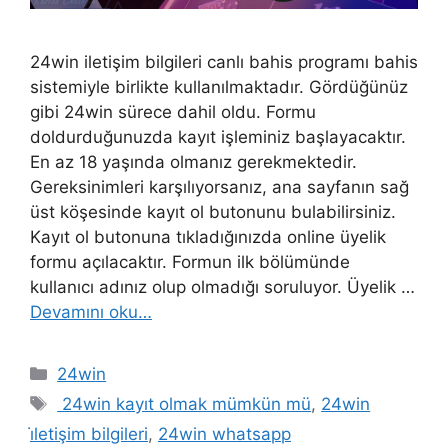
24win iletişim bilgileri canlı bahis programı bahis
sistemiyle birlikte kullanılmaktadır. Gördüğünüz
gibi 24win sürece dahil oldu. Formu
doldurduğunuzda kayıt işleminiz başlayacaktır.
En az 18 yaşında olmanız gerekmektedir.
Gereksinimleri karşılıyorsanız, ana sayfanın sağ
üst köşesinde kayıt ol butonunu bulabilirsiniz.
Kayıt ol butonuna tıkladığınızda online üyelik
formu açılacaktır. Formun ilk bölümünde
kullanıcı adınız olup olmadığı soruluyor. Üyelik …
Devamını oku…
Kategoriler
24win
Etiketler
24win kayıt olmak mümkün mü
,
24win
i̇letişim bilgileri
,
24win whatsapp