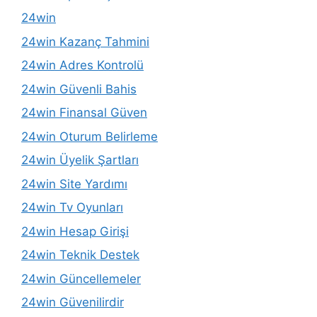
24win
24win Kazanç Tahmini
24win Adres Kontrolü
24win Güvenli Bahis
24win Finansal Güven
24win Oturum Belirleme
24win Üyelik Şartları
24win Site Yardımı
24win Tv Oyunları
24win Hesap Girişi
24win Teknik Destek
24win Güncellemeler
24win Güvenilirdir