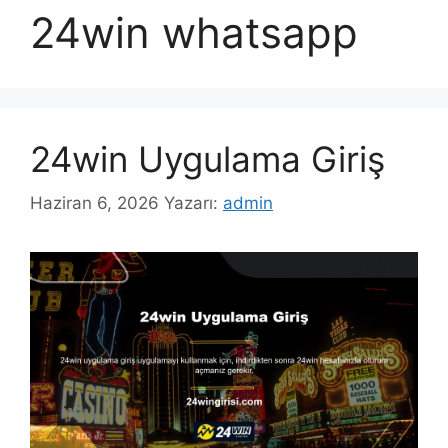
24win whatsapp
24win Uygulama Giriş
Haziran 6, 2026
Yazarı:
admin