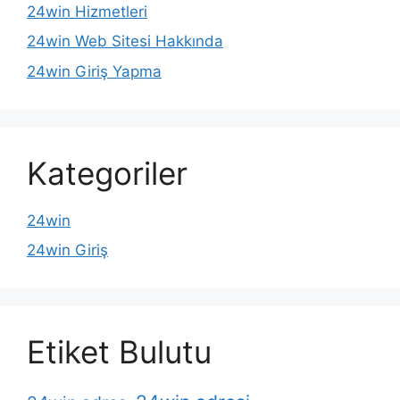
24win Hizmetleri
24win Web Sitesi Hakkında
24win Giriş Yapma
Kategoriler
24win
24win Giriş
Etiket Bulutu