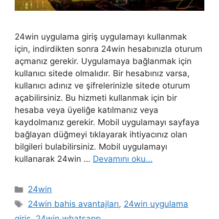
24win uygulama giriş uygulamayı kullanmak
için, indirdikten sonra 24win hesabınızla oturum
açmanız gerekir. Uygulamaya bağlanmak için
kullanıcı sitede olmalıdır. Bir hesabınız varsa,
kullanıcı adınız ve şifrelerinizle sitede oturum
açabilirsiniz. Bu hizmeti kullanmak için bir
hesaba veya üyeliğe katılmanız veya
kaydolmanız gerekir. Mobil uygulamayı sayfaya
bağlayan düğmeyi tıklayarak ihtiyacınız olan
bilgileri bulabilirsiniz. Mobil uygulamayı
kullanarak 24win …
Devamını oku…
Kategoriler
24win
Etiketler
24win bahis avantajları
,
24win uygulama
giriş
,
24win whatsapp