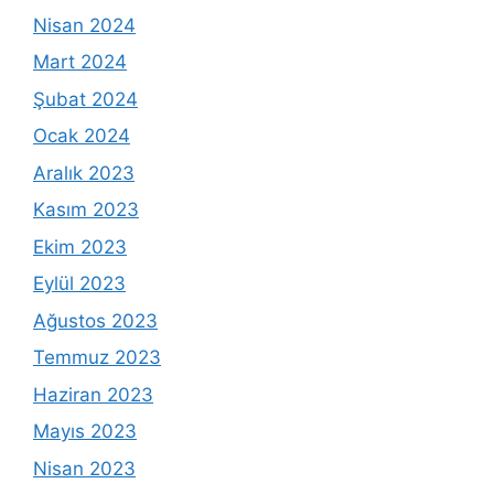
Nisan 2024
Mart 2024
Şubat 2024
Ocak 2024
Aralık 2023
Kasım 2023
Ekim 2023
Eylül 2023
Ağustos 2023
Temmuz 2023
Haziran 2023
Mayıs 2023
Nisan 2023