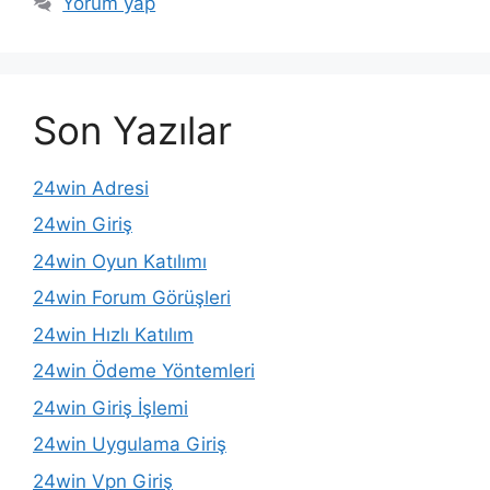
Yorum yap
Son Yazılar
24win Adresi
24win Giriş
24win Oyun Katılımı
24win Forum Görüşleri
24win Hızlı Katılım
24win Ödeme Yöntemleri
24win Giriş İşlemi
24win Uygulama Giriş
24win Vpn Giriş