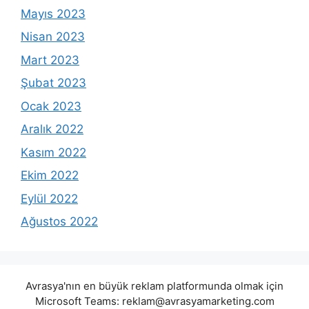
Mayıs 2023
Nisan 2023
Mart 2023
Şubat 2023
Ocak 2023
Aralık 2022
Kasım 2022
Ekim 2022
Eylül 2022
Ağustos 2022
Avrasya'nın en büyük reklam platformunda olmak için
Microsoft Teams:
reklam@avrasyamarketing.com