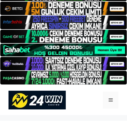
İçeriğe
atla
Menü