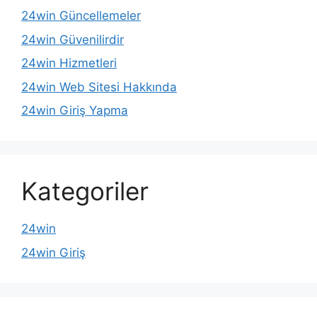
24win Güncellemeler
24win Güvenilirdir
24win Hizmetleri
24win Web Sitesi Hakkında
24win Giriş Yapma
Kategoriler
24win
24win Giriş