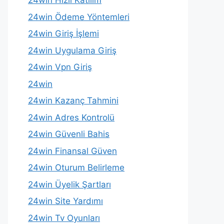
24win Hızlı Katılım
24win Ödeme Yöntemleri
24win Giriş İşlemi
24win Uygulama Giriş
24win Vpn Giriş
24win
24win Kazanç Tahmini
24win Adres Kontrolü
24win Güvenli Bahis
24win Finansal Güven
24win Oturum Belirleme
24win Üyelik Şartları
24win Site Yardımı
24win Tv Oyunları