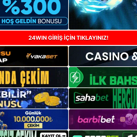
24WIN GİRİŞ İÇİN TIKLAYINIZ!