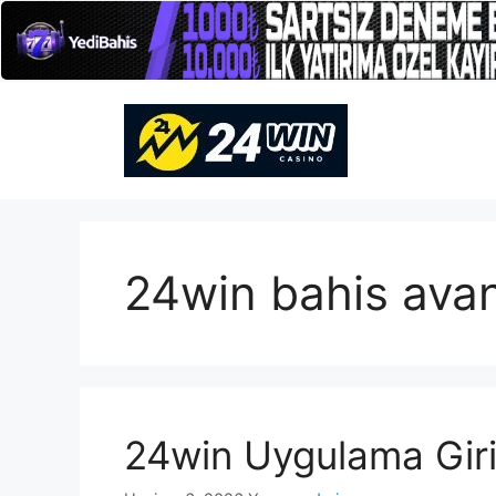
İçeriğe
atla
24win bahis avant
24win Uygulama Gir