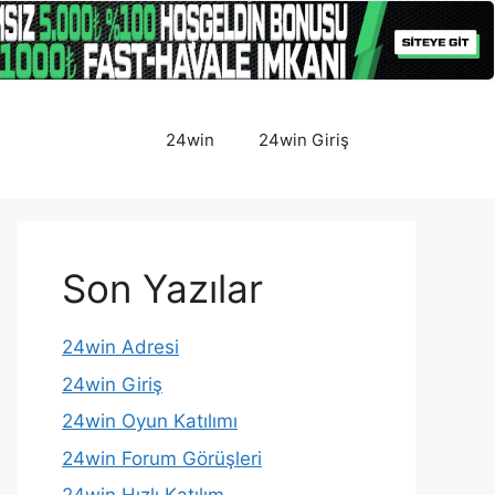
24win
24win Giriş
Son Yazılar
24win Adresi
24win Giriş
24win Oyun Katılımı
24win Forum Görüşleri