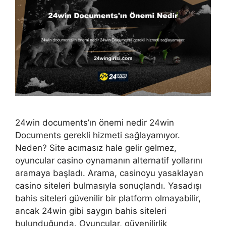
24win documents’ın önemi nedir 24win
Documents gerekli hizmeti sağlayamıyor.
Neden? Site acımasız hale gelir gelmez,
oyuncular casino oynamanın alternatif yollarını
aramaya başladı. Arama, casinoyu yasaklayan
casino siteleri bulmasıyla sonuçlandı. Yasadışı
bahis siteleri güvenilir bir platform olmayabilir,
ancak 24win gibi saygın bahis siteleri
bulunduğunda. Oyuncular, güvenilirlik