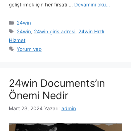
geliştirmek için her fırsatı …
Devamını oku…
Kategoriler
24win
Etiketler
24win
,
24win giris adresi
,
24win Hızlı
Hizmet
Yorum yap
24win Documents’ın
Önemi Nedir
Mart 23, 2024
Yazarı:
admin