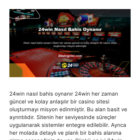
24win nasıl bahis oynanır 24win her zaman
güncel ve kolay anlaşılır bir casino sitesi
oluşturmayı misyon edinmiştir. Bu alan basit ve
ayrıntılıdır. Sitenin her seviyesinde süreçler
uygulanarak sistemler entegre edilebilir. Ayrıca
her molada detaylı ve planlı bir bahis alanına