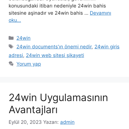
konusundaki itibarı nedeniyle 24win bahis
sitesine aşinadır ve 24win bahis …
Devamını
oku…
Kategoriler
24win
Etiketler
24win documents'ın önemi nedir
,
24win giris
adresi
,
24win web sitesi şikayeti
Yorum yap
24win Uygulamasının
Avantajları
Eylül 20, 2023
Yazarı:
admin