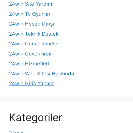
24win Site Yardımı
24win Tv Oyunları
24win Hesap Girişi
24win Teknik Destek
24win Güncellemeler
24win Güvenilirdir
24win Hizmetleri
24win Web Sitesi Hakkında
24win Giriş Yapma
Kategoriler