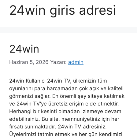
24win giris adresi
24win
Haziran 5, 2026
Yazarı:
admin
24win Kullanıcı 24win TV, ülkemizin tüm
oyunlarını para harcamadan çok açık ve kaliteli
görmenizi sağlar. En önemli şey siteye katılmak
ve 24win TV’ye ücretsiz erişim elde etmektir.
Herhangi bir kesinti olmadan izlemeye devam
edebilirsiniz. Bu site, memnuniyetiniz için her
fırsatı sunmaktadır. 24win TV adresiniz.
Üyelerimizi tatmin etmek ve her gün kendimizi