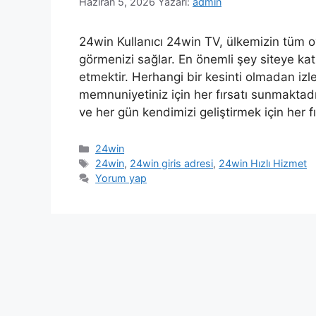
Haziran 5, 2026
Yazarı:
admin
24win Kullanıcı 24win TV, ülkemizin tüm o
görmenizi sağlar. En önemli şey siteye ka
etmektir. Herhangi bir kesinti olmadan izl
memnuniyetiniz için her fırsatı sunmaktad
ve her gün kendimizi geliştirmek için her f
Kategoriler
24win
Etiketler
24win
,
24win giris adresi
,
24win Hızlı Hizmet
Yorum yap