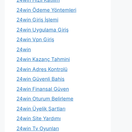
24win Hızlı Katılım
24win Ödeme Yöntemleri
24win Giriş İşlemi
24win Uygulama Giriş
24win Vpn Giriş
24win
24win Kazanç Tahmini
24win Adres Kontrolü
24win Güvenli Bahis
24win Finansal Güven
24win Oturum Belirleme
24win Üyelik Şartları
24win Site Yardımı
24win Tv Oyunları