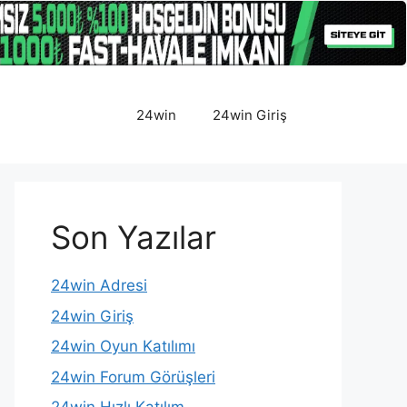
24win
24win Giriş
Son Yazılar
24win Adresi
24win Giriş
24win Oyun Katılımı
24win Forum Görüşleri