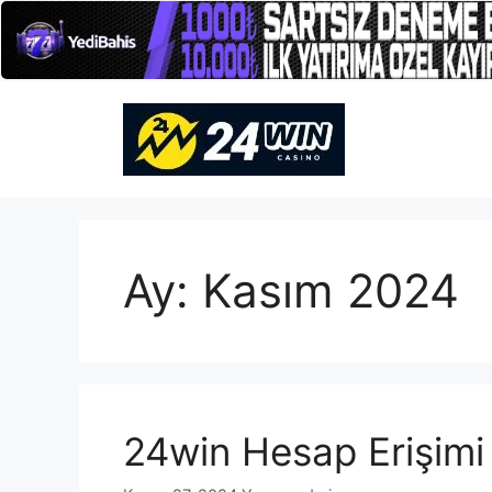
İçeriğe
atla
Ay:
Kasım 2024
24win Hesap Erişimi