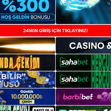
24WIN GİRİŞ İÇİN TIKLAYINIZ!