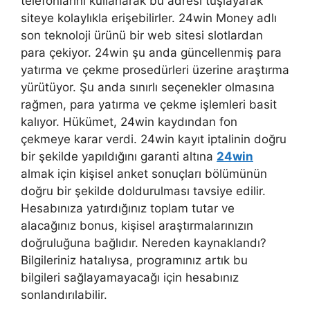
telefonlarını kullanarak bu adresi tuşlayarak
siteye kolaylıkla erişebilirler. 24win Money adlı
son teknoloji ürünü bir web sitesi slotlardan
para çekiyor. 24win şu anda güncellenmiş para
yatırma ve çekme prosedürleri üzerine araştırma
yürütüyor. Şu anda sınırlı seçenekler olmasına
rağmen, para yatırma ve çekme işlemleri basit
kalıyor. Hükümet, 24win kaydından fon
çekmeye karar verdi. 24win kayıt iptalinin doğru
bir şekilde yapıldığını garanti altına
24win
almak için kişisel anket sonuçları bölümünün
doğru bir şekilde doldurulması tavsiye edilir.
Hesabınıza yatırdığınız toplam tutar ve
alacağınız bonus, kişisel araştırmalarınızın
doğruluğuna bağlıdır. Nereden kaynaklandı?
Bilgileriniz hatalıysa, programınız artık bu
bilgileri sağlayamayacağı için hesabınız
sonlandırılabilir.