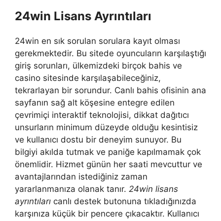
24win Lisans Ayrıntıları
24win en sık sorulan sorulara kayıt olması
gerekmektedir. Bu sitede oyuncuların karşılaştığı
giriş sorunları, ülkemizdeki birçok bahis ve
casino sitesinde karşılaşabileceğiniz,
tekrarlayan bir sorundur. Canlı bahis ofisinin ana
sayfanın sağ alt köşesine entegre edilen
çevrimiçi interaktif teknolojisi, dikkat dağıtıcı
unsurların minimum düzeyde olduğu kesintisiz
ve kullanıcı dostu bir deneyim sunuyor. Bu
bilgiyi akılda tutmak ve paniğe kapılmamak çok
önemlidir. Hizmet günün her saati mevcuttur ve
avantajlarından istediğiniz zaman
yararlanmanıza olanak tanır.
24win lisans
ayrıntıları
canlı destek butonuna tıkladığınızda
karşınıza küçük bir pencere çıkacaktır. Kullanıcı