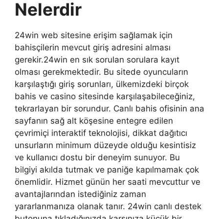
Nelerdir
24win web sitesine erişim sağlamak için
bahisçilerin mevcut giriş adresini alması
gerekir.24win en sık sorulan sorulara kayıt
olması gerekmektedir. Bu sitede oyuncuların
karşılaştığı giriş sorunları, ülkemizdeki birçok
bahis ve casino sitesinde karşılaşabileceğiniz,
tekrarlayan bir sorundur. Canlı bahis ofisinin ana
sayfanın sağ alt köşesine entegre edilen
çevrimiçi interaktif teknolojisi, dikkat dağıtıcı
unsurların minimum düzeyde olduğu kesintisiz
ve kullanıcı dostu bir deneyim sunuyor. Bu
bilgiyi akılda tutmak ve paniğe kapılmamak çok
önemlidir. Hizmet günün her saati mevcuttur ve
avantajlarından istediğiniz zaman
yararlanmanıza olanak tanır. 24win canlı destek
butonuna tıkladığınızda karşınıza küçük bir