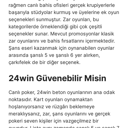
rağmen canlı bahis ofisleri gerçek krupiyerlerle
başarıyla stüdyolar kurmuş ve üyelerine ek oyun
seçenekleri sunmuştur. Zar oyunları, bu
kategorilerde örneklendiği gibi çok çeşitli
seçenekler sunar. Mevcut promosyonlar klasik
zar oyunlarını ve bahis fırsatlarını içermektedir.
Şans eseri kazanmak için oynanabilen oyunlar
arasında şanslı 5 ve şanslı 6 yer alırken,
çarkıfelek de bir diğer seçenek.
24win Güvenebilir Misin
Canlı poker, 24win beton oyunlarının ana odak
noktasıdır. Kart oyunları oynamaktan
hoşlanıyorsanız ve rüzgârı beklemeye
meraklıysanız, zar, şans oyunlarını ve gerçek
pokeri seven kişiler için vazgeçilmez bir
oyundur. Liste aynı zamanda şanslı 5 ve şanslı 7