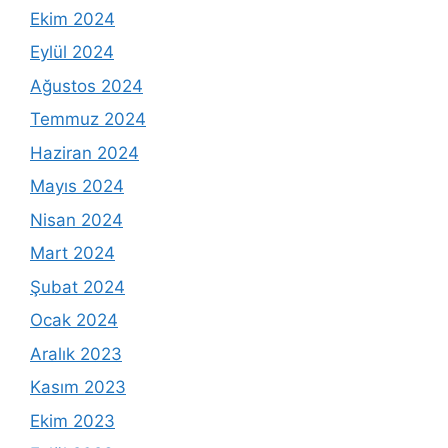
Ekim 2024
Eylül 2024
Ağustos 2024
Temmuz 2024
Haziran 2024
Mayıs 2024
Nisan 2024
Mart 2024
Şubat 2024
Ocak 2024
Aralık 2023
Kasım 2023
Ekim 2023