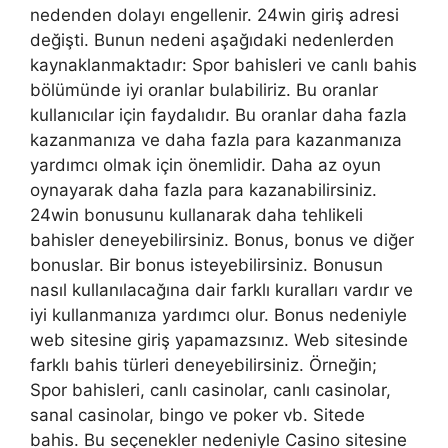
nedenden dolayı engellenir. 24win giriş adresi
değişti. Bunun nedeni aşağıdaki nedenlerden
kaynaklanmaktadır: Spor bahisleri ve canlı bahis
bölümünde iyi oranlar bulabiliriz. Bu oranlar
kullanıcılar için faydalıdır. Bu oranlar daha fazla
kazanmanıza ve daha fazla para kazanmanıza
yardımcı olmak için önemlidir. Daha az oyun
oynayarak daha fazla para kazanabilirsiniz.
24win bonusunu kullanarak daha tehlikeli
bahisler deneyebilirsiniz. Bonus, bonus ve diğer
bonuslar. Bir bonus isteyebilirsiniz. Bonusun
nasıl kullanılacağına dair farklı kuralları vardır ve
iyi kullanmanıza yardımcı olur. Bonus nedeniyle
web sitesine giriş yapamazsınız. Web sitesinde
farklı bahis türleri deneyebilirsiniz. Örneğin;
Spor bahisleri, canlı casinolar, canlı casinolar,
sanal casinolar, bingo ve poker vb. Sitede
bahis. Bu seçenekler nedeniyle Casino sitesine