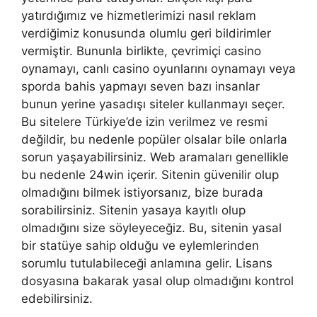
yatırdığımız ve hizmetlerimizi nasıl reklam
verdiğimiz konusunda olumlu geri bildirimler
vermiştir. Bununla birlikte, çevrimiçi casino
oynamayı, canlı casino oyunlarını oynamayı veya
sporda bahis yapmayı seven bazı insanlar
bunun yerine yasadışı siteler kullanmayı seçer.
Bu sitelere Türkiye’de izin verilmez ve resmi
değildir, bu nedenle popüler olsalar bile onlarla
sorun yaşayabilirsiniz. Web aramaları genellikle
bu nedenle 24win içerir. Sitenin güvenilir olup
olmadığını bilmek istiyorsanız, bize burada
sorabilirsiniz. Sitenin yasaya kayıtlı olup
olmadığını size söyleyeceğiz. Bu, sitenin yasal
bir statüye sahip olduğu ve eylemlerinden
sorumlu tutulabileceği anlamına gelir. Lisans
dosyasına bakarak yasal olup olmadığını kontrol
edebilirsiniz.