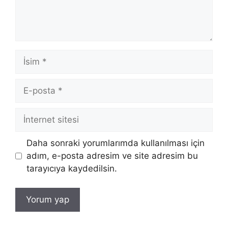
İsim
E-
posta
İnternet
sitesi
Daha sonraki yorumlarımda kullanılması için
adım, e-posta adresim ve site adresim bu
tarayıcıya kaydedilsin.