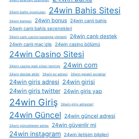
24win avantajlı özellikleri
24win Bahis Sitesi
24win bahis oyuncuları
24win bonus
24win canlı bahis
24win belgesi
24win canlı bahis seçenekleri
24win canlı destek
24win canlı casino kazanma yöntemi
24win canlı maç i̇zle
24win casino bölümü
24win Casino Sitesi
24win com
24win casino web sitesi tanıtımı
24win destek ekibi
24win ev adresi
24win gerekli evraklar
24win giris adresi
24win girisi
24win giris twitter
24win giris yap
24win Giriş
24win giriş adresleri
24win Güncel
24win güncel adresi
24win güvenlir mi
24win güncellenen adres
24win instagram
24win i̇letişim bilgileri