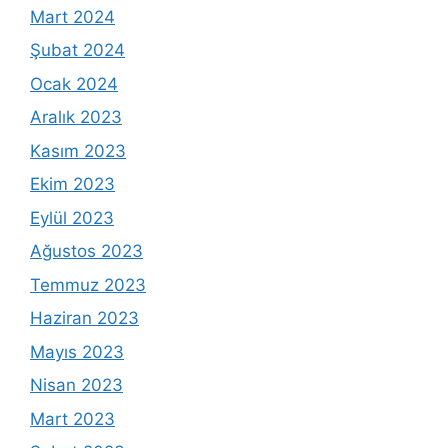
Mart 2024
Şubat 2024
Ocak 2024
Aralık 2023
Kasım 2023
Ekim 2023
Eylül 2023
Ağustos 2023
Temmuz 2023
Haziran 2023
Mayıs 2023
Nisan 2023
Mart 2023