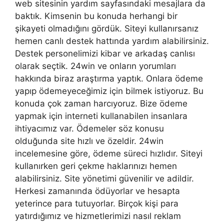
web sitesinin yardım sayfasındaki mesajlara da
baktık. Kimsenin bu konuda herhangi bir
şikayeti olmadığını gördük. Siteyi kullanırsanız
hemen canlı destek hattında yardım alabilirsiniz.
Destek personelimizi kibar ve arkadaş canlısı
olarak seçtik. 24win ve onların yorumları
hakkında biraz araştırma yaptık. Onlara ödeme
yapıp ödemeyeceğimiz için bilmek istiyoruz. Bu
konuda çok zaman harcıyoruz. Bize ödeme
yapmak için interneti kullanabilen insanlara
ihtiyacımız var. Ödemeler söz konusu
olduğunda site hızlı ve özeldir. 24win
incelemesine göre, ödeme süreci hızlıdır. Siteyi
kullanırken geri çekme haklarınızı hemen
alabilirsiniz. Site yönetimi güvenilir ve adildir.
Herkesi zamanında ödüyorlar ve hesapta
yeterince para tutuyorlar. Birçok kişi para
yatırdığımız ve hizmetlerimizi nasıl reklam