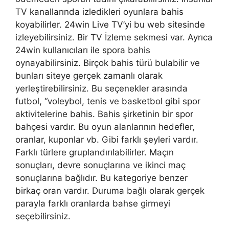
TV kanallarında izledikleri oyunlara bahis
koyabilirler. 24win Live TV’yi bu web sitesinde
izleyebilirsiniz. Bir TV İzleme sekmesi var. Ayrıca
24win kullanıcıları ile spora bahis
oynayabilirsiniz. Birçok bahis türü bulabilir ve
bunları siteye gerçek zamanlı olarak
yerleştirebilirsiniz. Bu seçenekler arasında
futbol, “voleybol, tenis ve basketbol gibi spor
aktivitelerine bahis. Bahis şirketinin bir spor
bahçesi vardır. Bu oyun alanlarının hedefler,
oranlar, kuponlar vb. Gibi farklı şeyleri vardır.
Farklı türlere gruplandırılabilirler. Maçın
sonuçları, devre sonuçlarına ve ikinci maç
sonuçlarına bağlıdır. Bu kategoriye benzer
birkaç oran vardır. Duruma bağlı olarak gerçek
parayla farklı oranlarda bahse girmeyi
seçebilirsiniz.