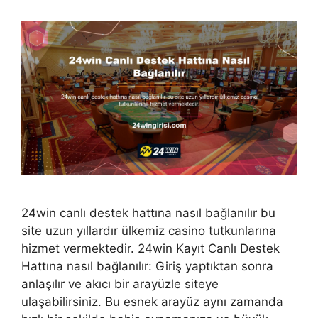
24win canlı destek hattına nasıl bağlanılır bu
site uzun yıllardır ülkemiz casino tutkunlarına
hizmet vermektedir. 24win Kayıt Canlı Destek
Hattına nasıl bağlanılır: Giriş yaptıktan sonra
anlaşılır ve akıcı bir arayüzle siteye
ulaşabilirsiniz. Bu esnek arayüz aynı zamanda