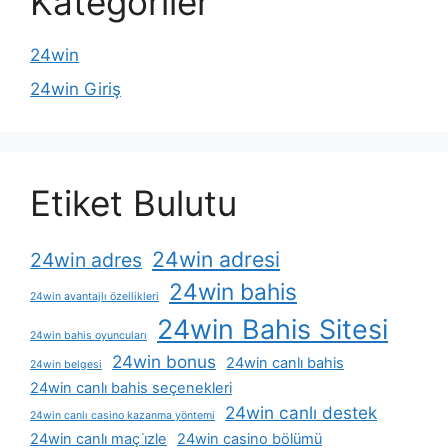
Kategoriler
24win
24win Giriş
Etiket Bulutu
24win adresi
24win adres
24win bahis
24win avantajlı özellikleri
24win Bahis Sitesi
24win bahis oyuncuları
24win bonus
24win canlı bahis
24win belgesi
24win canlı bahis seçenekleri
24win canlı destek
24win canlı casino kazanma yöntemi
24win canlı maç i̇zle
24win casino bölümü