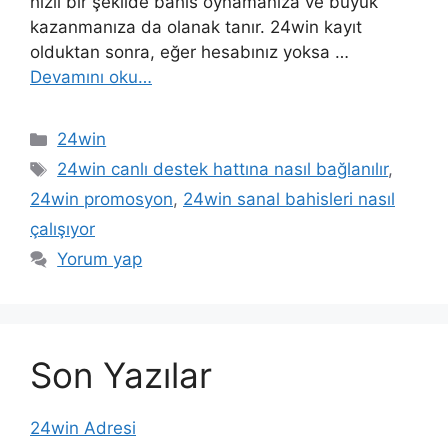
hızlı bir şekilde bahis oynamanıza ve büyük
kazanmanıza da olanak tanır. 24win kayıt
olduktan sonra, eğer hesabınız yoksa …
Devamını oku…
Kategoriler
24win
Etiketler
24win canlı destek hattına nasıl bağlanılır
,
24win promosyon
,
24win sanal bahisleri nasıl
çalışıyor
Yorum yap
Son Yazılar
24win Adresi