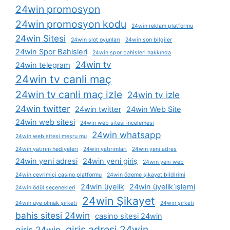
24win promosyon
24win promosyon kodu
24win reklam platformu
24win Sitesi
24win slot oyunları
24win son bilgiler
24win Spor Bahisleri
24win spor bahisleri hakkında
24win tv
24win telegram
24win tv canli maç
24win tv canli maç izle
24win tv izle
24win twitter
24win twitter
24win Web Site
24win web sitesi
24win web sitesi i̇ncelemesi
24win whatsapp
24win web sitesi meşru mu
24win yatırım hediyeleri
24win yatırımları
24win yeni adres
24win yeni adresi
24win yeni giriş
24win yeni web
24win çevrimiçi casino platformu
24win ödeme şikayet bildirimi
24win üyelik
24win üyelik i̇şlemi
24win ödül seçenekleri
24win Şikayet
24win üye olmak şirketi
24win şirketi
bahis sitesi 24win
casino sitesi 24win
giris adresi 24win
giris 24win