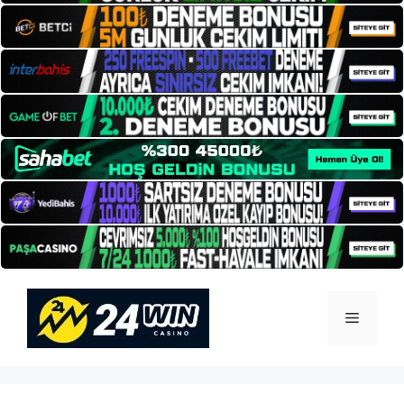
İçeriğe
atla
Menü