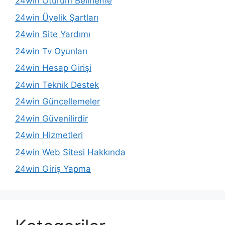
24win Oturum Belirleme
24win Üyelik Şartları
24win Site Yardımı
24win Tv Oyunları
24win Hesap Girişi
24win Teknik Destek
24win Güncellemeler
24win Güvenilirdir
24win Hizmetleri
24win Web Sitesi Hakkında
24win Giriş Yapma