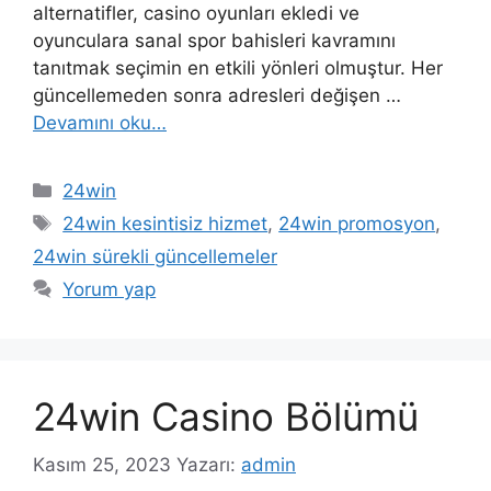
alternatifler, casino oyunları ekledi ve
oyunculara sanal spor bahisleri kavramını
tanıtmak seçimin en etkili yönleri olmuştur. Her
güncellemeden sonra adresleri değişen …
Devamını oku…
Kategoriler
24win
Etiketler
24win kesintisiz hizmet
,
24win promosyon
,
24win sürekli güncellemeler
Yorum yap
24win Casino Bölümü
Kasım 25, 2023
Yazarı:
admin