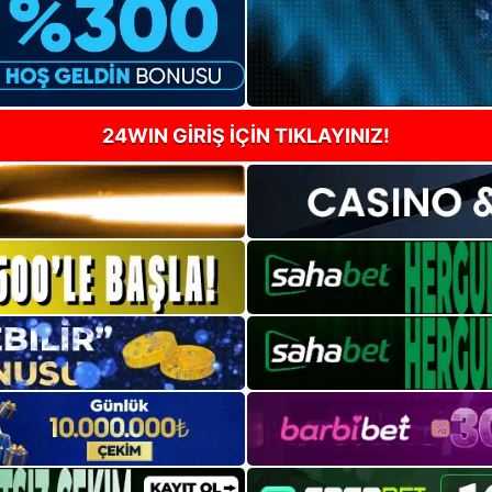
24WIN GİRİŞ İÇİN TIKLAYINIZ!