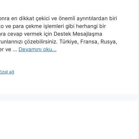
nra en dikkat çekici ve önemli ayrıntılardan biri
 ve para çekme işlemleri gibi herhangi bir
onra cevap vermek için Destek Mesajlaşma
larınızı çözebilirsiniz. Türkiye, Fransa, Rusya,
ler ve …
Devamını oku…
özel ağ