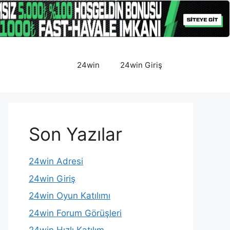
24win
24win Giriş
Son Yazılar
24win Adresi
24win Giriş
24win Oyun Katılımı
24win Forum Görüşleri