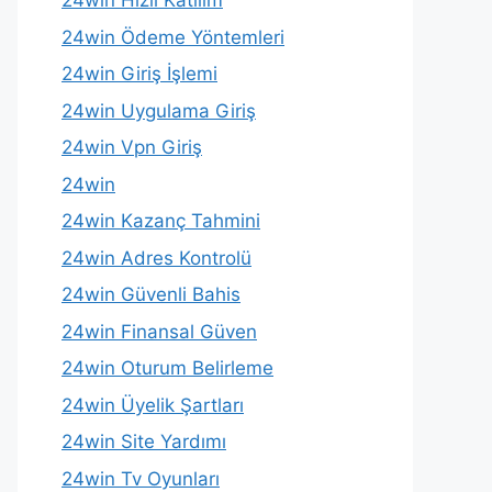
24win Hızlı Katılım
24win Ödeme Yöntemleri
24win Giriş İşlemi
24win Uygulama Giriş
24win Vpn Giriş
24win
24win Kazanç Tahmini
24win Adres Kontrolü
24win Güvenli Bahis
24win Finansal Güven
24win Oturum Belirleme
24win Üyelik Şartları
24win Site Yardımı
24win Tv Oyunları