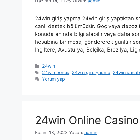
Haziran 14, 2025
Yazarı:
admin
24win giriş yapma 24win giriş yaptıktan so
canlı destek bölümüdür. Göç veya depozito
konuda anında bilgi alabilir veya daha s
hesabına bir mesaj göndererek günlük sorun
İngiltere, Avusturya, Belçika, Brezilya, Lig
Kategoriler
24win
Etiketler
24win bonus
,
24win giriş yapma
,
24win sanal 
Yorum yap
24win Online Casino
Kasım 18, 2023
Yazarı:
admin