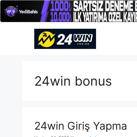
İçeriğe
atla
24win bonus
24win Giriş Yapma