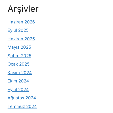
Arşivler
Haziran 2026
Eylül 2025
Haziran 2025
Mayıs 2025
Şubat 2025
Ocak 2025
Kasım 2024
Ekim 2024
Eylül 2024
Ağustos 2024
Temmuz 2024