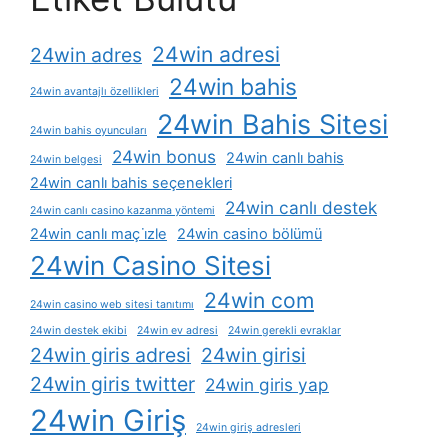
24win adresi
24win adres
24win bahis
24win avantajlı özellikleri
24win Bahis Sitesi
24win bahis oyuncuları
24win bonus
24win canlı bahis
24win belgesi
24win canlı bahis seçenekleri
24win canlı destek
24win canlı casino kazanma yöntemi
24win canlı maç i̇zle
24win casino bölümü
24win Casino Sitesi
24win com
24win casino web sitesi tanıtımı
24win destek ekibi
24win ev adresi
24win gerekli evraklar
24win giris adresi
24win girisi
24win giris twitter
24win giris yap
24win Giriş
24win giriş adresleri