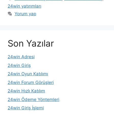
24win yatırımları
Yorum yap
Son Yazılar
24win Adresi
24win Giriş
24win Oyun Katılımı
24win Forum Görüşleri
24win Hızlı Katılım
24win Ödeme Yöntemleri
24win Giriş İşlemi