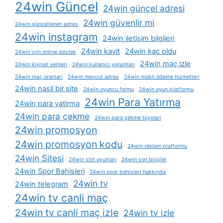
24win Güncel
24win güncel adresi
24win güvenlir mi
24win güncellenen adres
24win instagram
24win i̇letişim bilgileri
24win kayit
24win kaç oldu
24win i̇çin online destek
24win maç izle
24win kişisel verileri
24win kullanıcı yorumları
24win maç oranları
24win mevcut adres
24win mobil ödeme hizmetleri
24win nasil bir site
24win oyuncu formu
24win oyun platformu
24win Para Yatırma
24win para yatirma
24win para çekme
24win para çekme tüyoları
24win promosyon
24win promosyon kodu
24win reklam platformu
24win Sitesi
24win slot oyunları
24win son bilgiler
24win Spor Bahisleri
24win spor bahisleri hakkında
24win tv
24win telegram
24win tv canli maç
24win tv canli maç izle
24win tv izle