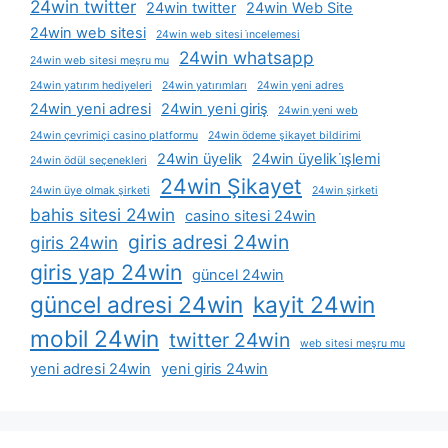
24win twitter
24win twitter
24win Web Site
24win web sitesi
24win web sitesi i̇ncelemesi
24win whatsapp
24win web sitesi meşru mu
24win yatırım hediyeleri
24win yatırımları
24win yeni adres
24win yeni adresi
24win yeni giriş
24win yeni web
24win çevrimiçi casino platformu
24win ödeme şikayet bildirimi
24win üyelik
24win üyelik i̇şlemi
24win ödül seçenekleri
24win Şikayet
24win üye olmak şirketi
24win şirketi
bahis sitesi 24win
casino sitesi 24win
giris adresi 24win
giris 24win
giris yap 24win
güncel 24win
güncel adresi 24win
kayit 24win
mobil 24win
twitter 24win
web sitesi meşru mu
yeni adresi 24win
yeni giris 24win