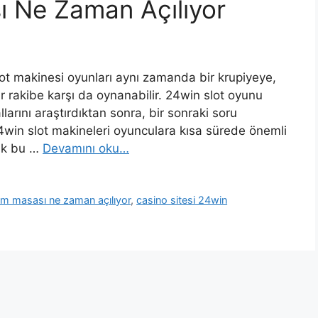
 Ne Zaman Açılıyor
ot makinesi oyunları aynı zamanda bir krupiyeye,
ir rakibe karşı da oynanabilir. 24win slot oyunu
arını araştırdıktan sonra, bir sonraki soru
24win slot makineleri oyunculara kısa sürede önemli
lik bu …
Devamını oku…
m masası ne zaman açılıyor
,
casino sitesi 24win