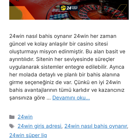
24win nasıl bahis oynanır 24win her zaman
güncel ve kolay anlaşılır bir casino sitesi
oluşturmayı misyon edinmiştir. Bu alan basit ve
ayrıntılıdır. Sitenin her seviyesinde süreçler
uygulanarak sistemler entegre edilebilir. Ayrıca
her molada detaylı ve planlı bir bahis alanına
girme seçeneğiniz de var. Çünkü en iyi 24win
bahis avantajlarının tümü karlıdır ve kazancınız
şansınıza göre …
Devamını oku…
Kategoriler
24win
Etiketler
24win giris adresi
,
24win nasıl bahis oynanır
,
24win süper lig