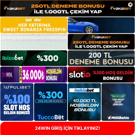
×
24WIN GİRİŞ İÇİN TIKLAYINIZ!