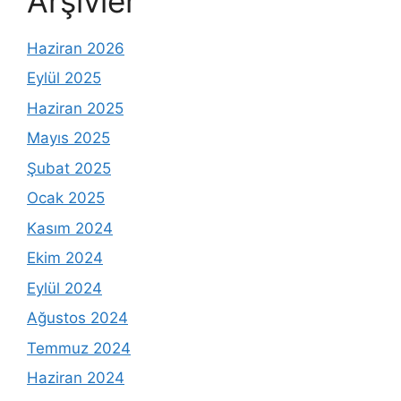
Arşivler
Haziran 2026
Eylül 2025
Haziran 2025
Mayıs 2025
Şubat 2025
Ocak 2025
Kasım 2024
Ekim 2024
Eylül 2024
Ağustos 2024
Temmuz 2024
Haziran 2024