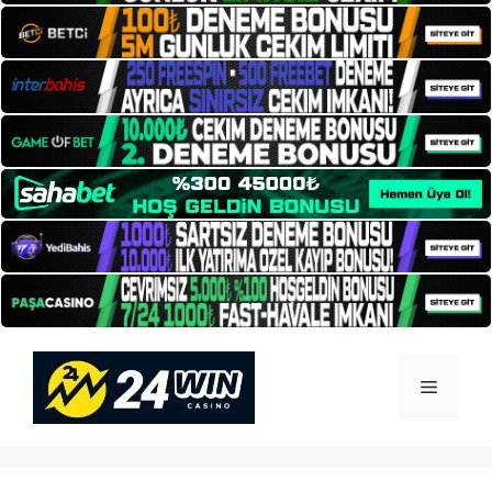
İçeriğe
atla
Menü