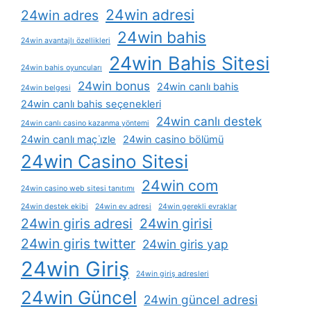
24win adresi
24win adres
24win bahis
24win avantajlı özellikleri
24win Bahis Sitesi
24win bahis oyuncuları
24win bonus
24win canlı bahis
24win belgesi
24win canlı bahis seçenekleri
24win canlı destek
24win canlı casino kazanma yöntemi
24win canlı maç i̇zle
24win casino bölümü
24win Casino Sitesi
24win com
24win casino web sitesi tanıtımı
24win destek ekibi
24win ev adresi
24win gerekli evraklar
24win giris adresi
24win girisi
24win giris twitter
24win giris yap
24win Giriş
24win giriş adresleri
24win Güncel
24win güncel adresi