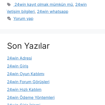
Etiketler
24win kayıt olmak mümkün mü
,
24win
i̇letişim bilgileri
,
24win whatsapp
Yorum yap
Son Yazılar
24win Adresi
24win Giriş
24win Oyun Katılımı
24win Forum Görüşleri
24win Hızlı Katılım
24win Ödeme Yöntemleri