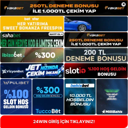
×
24WIN GİRİŞ İÇİN TIKLAYINIZ!