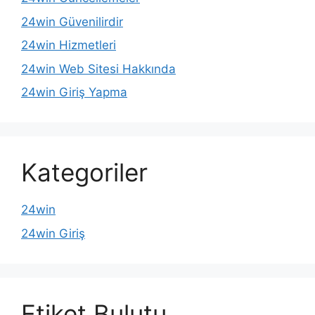
24win Güvenilirdir
24win Hizmetleri
24win Web Sitesi Hakkında
24win Giriş Yapma
Kategoriler
24win
24win Giriş
Etiket Bulutu