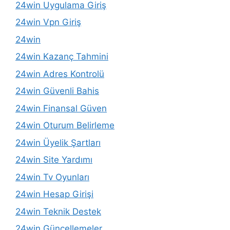
24win Uygulama Giriş
24win Vpn Giriş
24win
24win Kazanç Tahmini
24win Adres Kontrolü
24win Güvenli Bahis
24win Finansal Güven
24win Oturum Belirleme
24win Üyelik Şartları
24win Site Yardımı
24win Tv Oyunları
24win Hesap Girişi
24win Teknik Destek
24win Güncellemeler