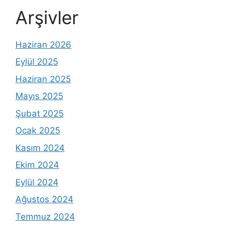
Arşivler
Haziran 2026
Eylül 2025
Haziran 2025
Mayıs 2025
Şubat 2025
Ocak 2025
Kasım 2024
Ekim 2024
Eylül 2024
Ağustos 2024
Temmuz 2024