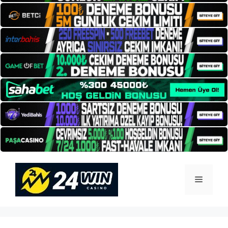
İçeriğe
atla
Menü