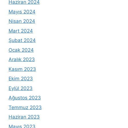
Haziran 2024
Mayıs 2024
Nisan 2024
Mart 2024
Şubat 2024
Ocak 2024
Aralık 2023
Kasım 2023
Ekim 2023
Eylül 2023
Ağustos 2023
Temmuz 2023
Haziran 2023
Mayıs 2023