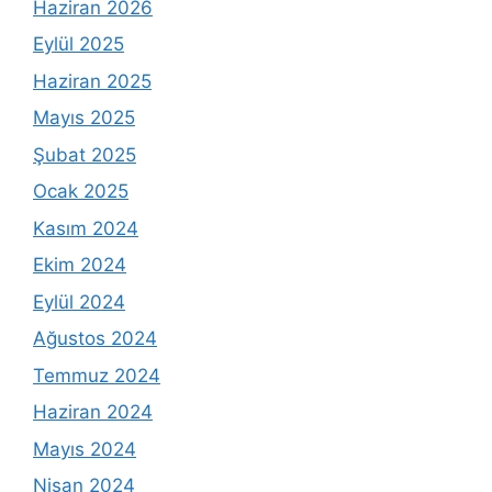
Haziran 2026
Eylül 2025
Haziran 2025
Mayıs 2025
Şubat 2025
Ocak 2025
Kasım 2024
Ekim 2024
Eylül 2024
Ağustos 2024
Temmuz 2024
Haziran 2024
Mayıs 2024
Nisan 2024