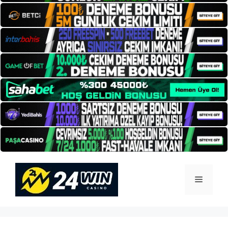
İçeriğe
atla
Menü