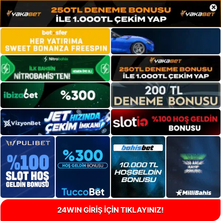
×
24WIN GİRİŞ İÇİN TIKLAYINIZ!