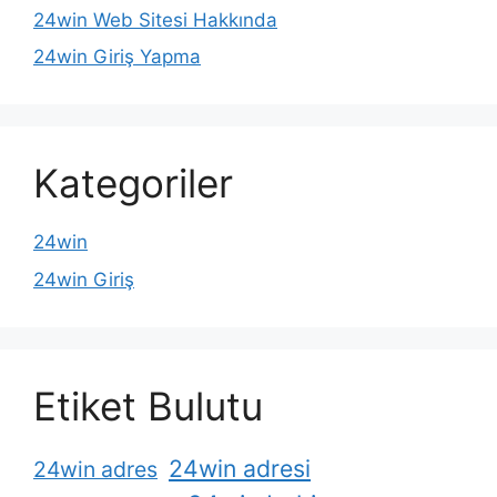
24win Web Sitesi Hakkında
24win Giriş Yapma
Kategoriler
24win
24win Giriş
Etiket Bulutu
24win adresi
24win adres