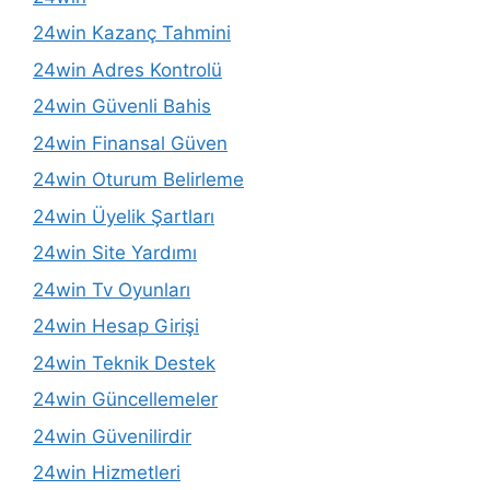
24win Kazanç Tahmini
24win Adres Kontrolü
24win Güvenli Bahis
24win Finansal Güven
24win Oturum Belirleme
24win Üyelik Şartları
24win Site Yardımı
24win Tv Oyunları
24win Hesap Girişi
24win Teknik Destek
24win Güncellemeler
24win Güvenilirdir
24win Hizmetleri