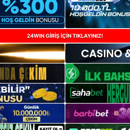
24WIN GİRİŞ İÇİN TIKLAYINIZ!