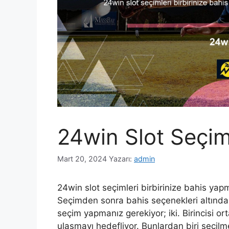
24win Slot Seçim
Mart 20, 2024
Yazarı:
admin
24win slot seçimleri birbirinize bahis ya
Seçimden sonra bahis seçenekleri altında 
seçim yapmanız gerekiyor; iki. Birincisi or
ulaşmayı hedefliyor. Bunlardan biri seçilme