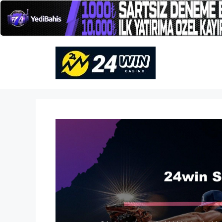
İçeriğe
atla