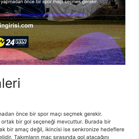
leri
pmadan önce bir spor maçı seçmek gerekir.
ortak bir gol seçeneği mevcuttur. Burada bir
tak bir amaç değil, ikincisi ise senkronize hedeflere
lidir. Takımların maç sırasında gol atacağını