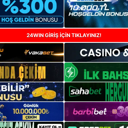
24WIN GİRİŞ İÇİN TIKLAYINIZ!