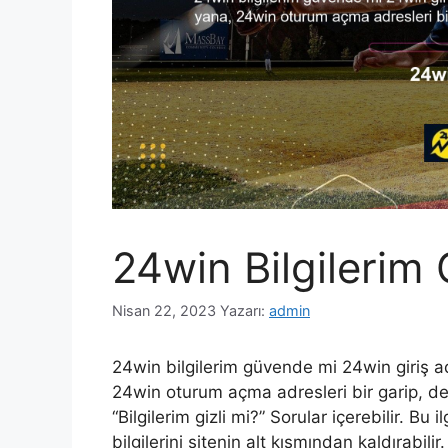
24win Bilgilerim
Nisan 22, 2023
Yazarı:
admin
24win bilgilerim güvende mi 24win giriş ad
24win oturum açma adresleri bir garip, 
“Bilgilerim gizli mi?” Sorular içerebilir. B
bilgilerini sitenin alt kısmından kaldırabili