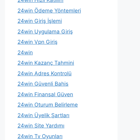
24win Hızlı Katılım
24win Ödeme Yöntemleri
24win Giriş İşlemi
24win Uygulama Giriş
24win Vpn Giriş
24win
24win Kazanç Tahmini
24win Adres Kontrolü
24win Güvenli Bahis
24win Finansal Güven
24win Oturum Belirleme
24win Üyelik Şartları
24win Site Yardımı
24win Tv Oyunları