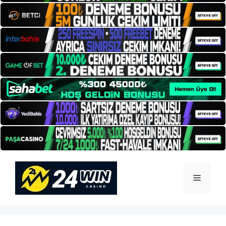
İçeriğe
atla
Menü