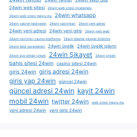
24win web sitesi
24win web sitesi i̇ncelemesi
24win whatsapp
24win web sitesi meşru mu
24win yatırım hediyeleri
24win yatırımları
24win yeni adres
24win yeni adresi
24win yeni giriş
24win yeni web
24win çevrimiçi casino platformu
24win ödeme şikayet bildirimi
24win üyelik
24win üyelik i̇şlemi
24win ödül seçenekleri
24win Şikayet
24win üye olmak şirketi
24win şirketi
bahis sitesi 24win
casino sitesi 24win
giris adresi 24win
giris 24win
giris yap 24win
güncel 24win
güncel adresi 24win
kayit 24win
mobil 24win
twitter 24win
web sitesi meşru mu
yeni adresi 24win
yeni giris 24win