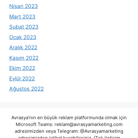
Nisan 2023
Mart 2023
Şubat 2023
Ocak 2023
Aralık 2022
Kasım 2022
Ekim 2022
Eylül 2022
Ağustos 2022
Avrasya'nın en büyük reklam platformunda olmak için
Microsoft Teams:
reklam@avrasyamarketing.com
adresimizden veya Telegram: @Avrasyamarketing
adresimizden irtibat kurabilirsiniz. (Tek iletişim