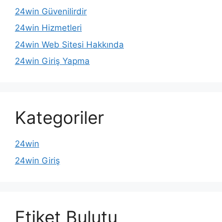
24win Güvenilirdir
24win Hizmetleri
24win Web Sitesi Hakkında
24win Giriş Yapma
Kategoriler
24win
24win Giriş
Etiket Bulutu