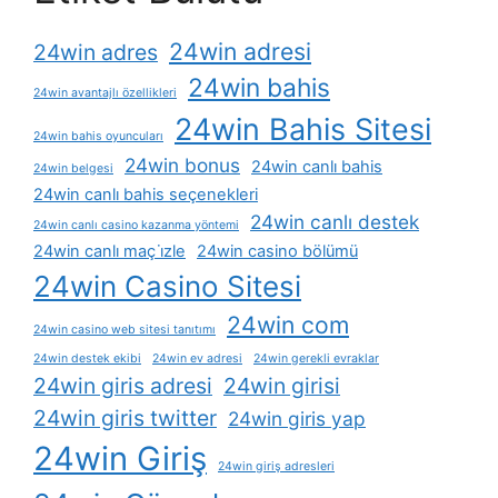
24win adresi
24win adres
24win bahis
24win avantajlı özellikleri
24win Bahis Sitesi
24win bahis oyuncuları
24win bonus
24win canlı bahis
24win belgesi
24win canlı bahis seçenekleri
24win canlı destek
24win canlı casino kazanma yöntemi
24win canlı maç i̇zle
24win casino bölümü
24win Casino Sitesi
24win com
24win casino web sitesi tanıtımı
24win destek ekibi
24win ev adresi
24win gerekli evraklar
24win giris adresi
24win girisi
24win giris twitter
24win giris yap
24win Giriş
24win giriş adresleri