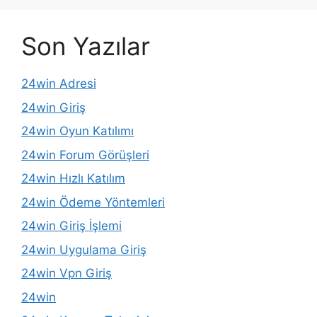
Son Yazılar
24win Adresi
24win Giriş
24win Oyun Katılımı
24win Forum Görüşleri
24win Hızlı Katılım
24win Ödeme Yöntemleri
24win Giriş İşlemi
24win Uygulama Giriş
24win Vpn Giriş
24win