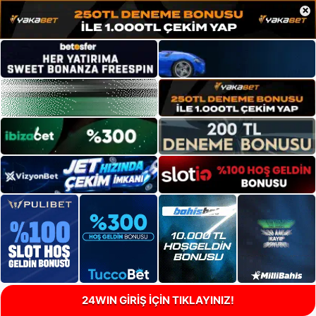
×
24WIN GİRİŞ İÇİN TIKLAYINIZ!