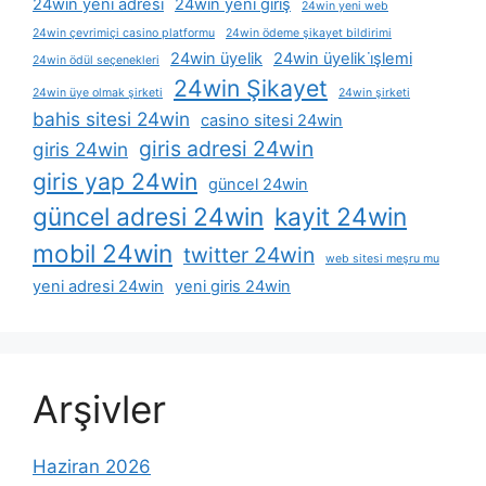
24win yeni adresi
24win yeni giriş
24win yeni web
24win çevrimiçi casino platformu
24win ödeme şikayet bildirimi
24win üyelik
24win üyelik i̇şlemi
24win ödül seçenekleri
24win Şikayet
24win üye olmak şirketi
24win şirketi
bahis sitesi 24win
casino sitesi 24win
giris adresi 24win
giris 24win
giris yap 24win
güncel 24win
güncel adresi 24win
kayit 24win
mobil 24win
twitter 24win
web sitesi meşru mu
yeni adresi 24win
yeni giris 24win
Arşivler
Haziran 2026