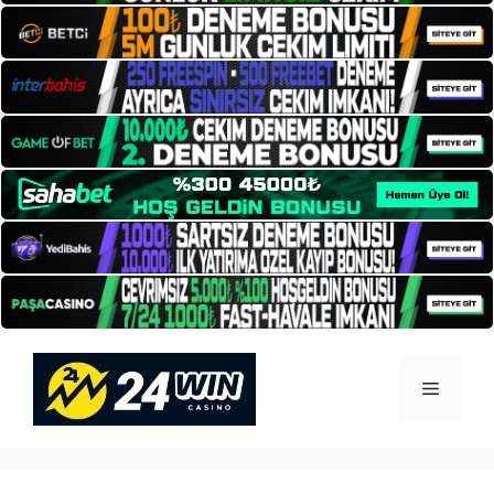
İçeriğe
atla
Menü