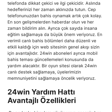
telefonda dikkat çekici ve ilgi çekicidir. Aslında
hedeflerinizi her zaman aklınızda tutun. Cep
telefonunuzdan bahis oynamak artık çok kolay.
En son gelişmelerden haberdar olun ve her
zaman bildirim alın. Ayrıca çok sayıda insana
eğitim sağlamaya da büyük önem veriyoruz. En
verimli canlı bahis bölümleri daha düzenli ve
etkili kaldığı için web sitesinin genel akışı sizin
için avantajlıdır. 24win aboneleri ayrıca mobil
bahis teması güncellemeleri konusunda da
yardım alacaktır. Bir oyun sitesi olarak 24win
canlı destek sağlamaya, üyelerimizin
memnuniyetini sağlamaya öncelik veriyoruz.
24win Yardım Hattı
Avantajlı Özellikleri