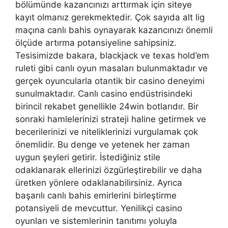
bölümünde kazancınızı arttırmak için siteye
kayıt olmanız gerekmektedir. Çok sayıda alt lig
maçına canlı bahis oynayarak kazancınızı önemli
ölçüde artırma potansiyeline sahipsiniz.
Tesisimizde bakara, blackjack ve texas hold’em
ruleti gibi canlı oyun masaları bulunmaktadır ve
gerçek oyuncularla otantik bir casino deneyimi
sunulmaktadır. Canlı casino endüstrisindeki
birincil rekabet genellikle 24win botlarıdır. Bir
sonraki hamlelerinizi strateji haline getirmek ve
becerilerinizi ve niteliklerinizi vurgulamak çok
önemlidir. Bu denge ve yetenek her zaman
uygun şeyleri getirir. İstediğiniz stile
odaklanarak ellerinizi özgürleştirebilir ve daha
üretken yönlere odaklanabilirsiniz. Ayrıca
başarılı canlı bahis emirlerini birleştirme
potansiyeli de mevcuttur. Yenilikçi casino
oyunları ve sistemlerinin tanıtımı yoluyla