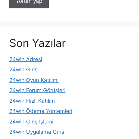
Son Yazılar
24win Adresi
24win Giriş
24win Oyun Katılımı
24win Forum Görüşleri
24win Hızlı Katılım
24win Ödeme Yöntemleri
24win Giriş İşlemi
24win Uygulama Giriş