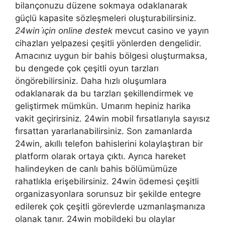
bilançonuzu düzene sokmaya odaklanarak
güçlü kapasite sözleşmeleri oluşturabilirsiniz.
24win i̇çin online destek
mevcut casino ve yayın
cihazları yelpazesi çeşitli yönlerden dengelidir.
Amacınız uygun bir bahis bölgesi oluşturmaksa,
bu dengede çok çeşitli oyun tarzları
öngörebilirsiniz. Daha hızlı oluşumlara
odaklanarak da bu tarzları şekillendirmek ve
geliştirmek mümkün. Umarım hepiniz harika
vakit geçirirsiniz. 24win mobil fırsatlarıyla sayısız
fırsattan yararlanabilirsiniz. Son zamanlarda
24win, akıllı telefon bahislerini kolaylaştıran bir
platform olarak ortaya çıktı. Ayrıca hareket
halindeyken de canlı bahis bölümümüze
rahatlıkla erişebilirsiniz. 24win ödemesi çeşitli
organizasyonlara sorunsuz bir şekilde entegre
edilerek çok çeşitli görevlerde uzmanlaşmanıza
olanak tanır. 24win mobildeki bu olaylar