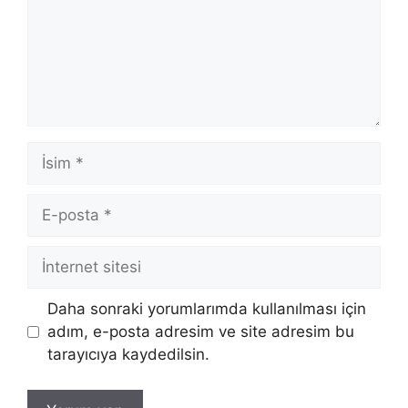
İsim
E-
posta
İnternet
sitesi
Daha sonraki yorumlarımda kullanılması için
adım, e-posta adresim ve site adresim bu
tarayıcıya kaydedilsin.