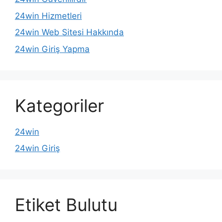
24win Hizmetleri
24win Web Sitesi Hakkında
24win Giriş Yapma
Kategoriler
24win
24win Giriş
Etiket Bulutu