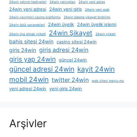
24win yatırım hediyeleri
24win yatırımları
24win yeni adres
24win yeni adresi
24win yeni giriş
24win yeni web
24win çevrimiçi casino platformu
24win ödeme şikayet bildirimi
24win üyelik
24win üyelik i̇şlemi
24win ödül seçenekleri
24win Şikayet
24win üye olmak şirketi
24win şirketi
bahis sitesi 24win
casino sitesi 24win
giris adresi 24win
giris 24win
giris yap 24win
güncel 24win
güncel adresi 24win
kayit 24win
mobil 24win
twitter 24win
web sitesi meşru mu
yeni adresi 24win
yeni giris 24win
Arşivler