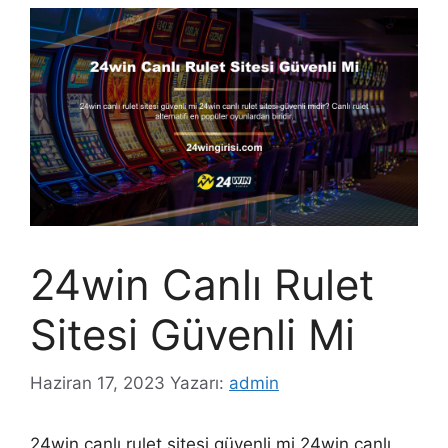
24win Canlı Rulet
Sitesi Güvenli Mi
Haziran 17, 2023
Yazarı:
admin
24win canlı rulet sitesi güvenli mi 24win canlı