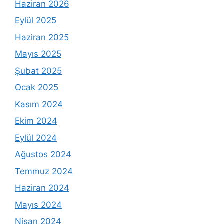
Haziran 2026
Eylül 2025
Haziran 2025
Mayıs 2025
Şubat 2025
Ocak 2025
Kasım 2024
Ekim 2024
Eylül 2024
Ağustos 2024
Temmuz 2024
Haziran 2024
Mayıs 2024
Nisan 2024