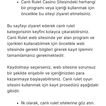
Canlı Rulet Casino Sitesindeki herhangi
bir programı veya içeriği kullanmak için
öncelikle bu siteyi ziyaret etmelisiniz.
Bu sayfayı ziyaret ederek canlı rulet
kategorisinin keyfini kolayca çıkarabilirsiniz.
Canlı Rulet web sitesinde yer alan program ve
içerikleri kullanabilmek için öncelikle web
sitesinde gerekli bilgileri girerek kayıt işlemini
tamamlamanız gerekmektedir.
Kaydolmayı seçerseniz, web sitesine sorunsuz
bir şekilde erişebilir ve içeriğinizden para
kazanmaya başlayabilirsiniz. Canlı rulet oyun
sitesini kullanmak için kayıt prosedürü aşağıdaki
gibidir.
İlk olarak, canlı rulet sitelerine göz atın.