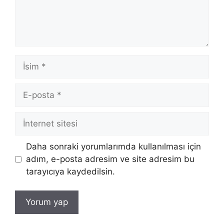
İsim
E-
posta
İnternet
sitesi
Daha sonraki yorumlarımda kullanılması için
adım, e-posta adresim ve site adresim bu
tarayıcıya kaydedilsin.