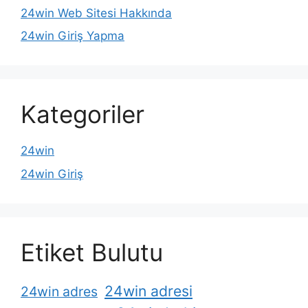
24win Web Sitesi Hakkında
24win Giriş Yapma
Kategoriler
24win
24win Giriş
Etiket Bulutu
24win adresi
24win adres