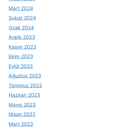
Mart 2024
Şubat 2024
Ocak 2024
Aralık 2023
Kasım 2023
Ekim 2023
Eylül 2023
Ağustos 2023
Temmuz 2023
Haziran 2023
Mayıs 2023
Nisan 2023
Mart 2023