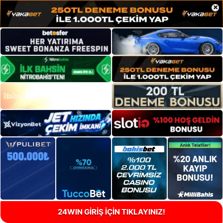
×
24WIN GİRİŞ İÇİN TIKLAYINIZ!