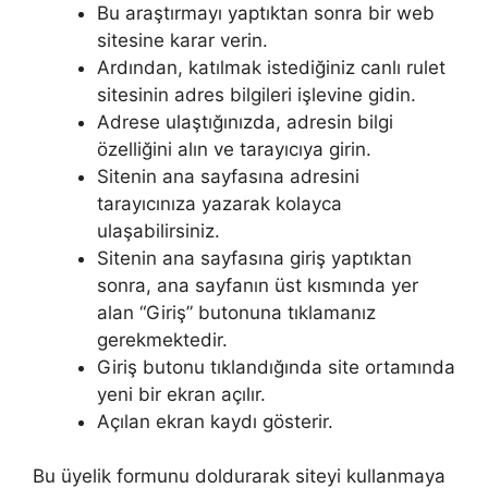
Bu araştırmayı yaptıktan sonra bir web
sitesine karar verin.
Ardından, katılmak istediğiniz canlı rulet
sitesinin adres bilgileri işlevine gidin.
Adrese ulaştığınızda, adresin bilgi
özelliğini alın ve tarayıcıya girin.
Sitenin ana sayfasına adresini
tarayıcınıza yazarak kolayca
ulaşabilirsiniz.
Sitenin ana sayfasına giriş yaptıktan
sonra, ana sayfanın üst kısmında yer
alan “Giriş” butonuna tıklamanız
gerekmektedir.
Giriş butonu tıklandığında site ortamında
yeni bir ekran açılır.
Açılan ekran kaydı gösterir.
Bu üyelik formunu doldurarak siteyi kullanmaya