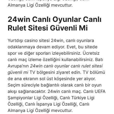
Almanya Ligi Özelliği mevcuttur.
24win Canlı Oyunlar Canlı
Rulet Sitesi Güvenli Mi
Yurtdışı casino sitesi 24win, canlı oyunlara
odaklanmaya devam ediyor. Evet, bu sitede
spor ve diğer sporları izleyebilirsiniz. Ücretsiz
canlı maç izleme özelliğini kullanabilirsiniz. Batı
Avrupa’nın
24win canlı oyunlar canlı rulet sitesi
güvenli mi
TV bölgesini ziyaret edin. TV bölümü
de ana ekranın sol üst köşesinde yer alıyor.
Seçim süreciyle bağlantılı olarak canlı bir oyun
akışı sağlanacaktır. 24win canlı maç. Canlı UEFA
Şampiyonlar Ligi Özelliği, Canlı Türkiye Ligi
Özelliği, Canlı İspanya Ligi Özelliği, Canlı
Almanya Ligi Özelliği mevcuttur.