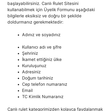
başlayabilirsiniz. Canlı Rulet Sitesini
kullanabilmek için Üyelik Formunu aşağıdaki
bilgilerle eksiksiz ve doğru bir şekilde
doldurmanız gerekmektedir:
Adınız ve soyadınız
Kullanıcı adı ve şifre
Şehriniz
İkamet ettiğiniz ülke
Kuruluşunuz
Adresiniz
Doğum tarihiniz
Cep telefon numaranız
Email
TC Kimlik Numaranız
Canlı rulet kategorimizden kolayca faydalanmak