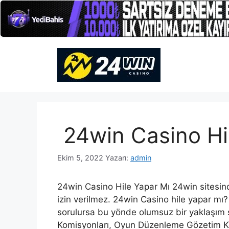
İçeriğe
atla
24win Casino Hi
Ekim 5, 2022
Yazarı:
admin
24win Casino Hile Yapar Mı 24win sitesin
izin verilmez. 24win Casino hile yapar mı
sorulursa bu yönde olumsuz bir yaklaşım s
Komisyonları, Oyun Düzenleme Gözetim Kom