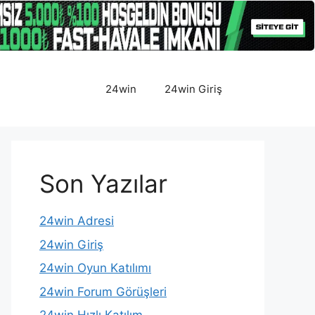
24win
24win Giriş
Son Yazılar
24win Adresi
24win Giriş
24win Oyun Katılımı
24win Forum Görüşleri