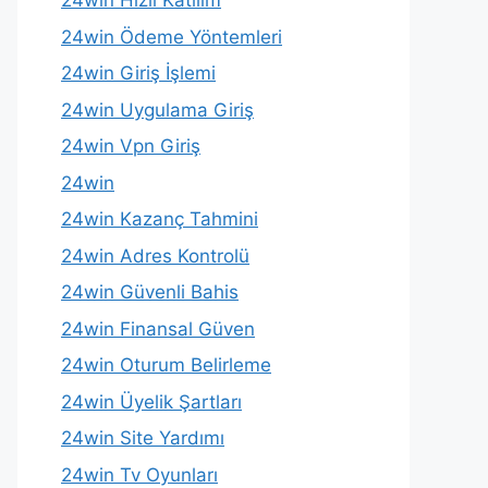
24win Hızlı Katılım
24win Ödeme Yöntemleri
24win Giriş İşlemi
24win Uygulama Giriş
24win Vpn Giriş
24win
24win Kazanç Tahmini
24win Adres Kontrolü
24win Güvenli Bahis
24win Finansal Güven
24win Oturum Belirleme
24win Üyelik Şartları
24win Site Yardımı
24win Tv Oyunları