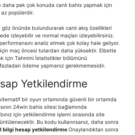
ve daha pek çok konuda canlı bahis yapmak için
a az popülerdir.
nı göz önünde bulundurarak canlı akış özellikleri
ede izleyebilir ve normal maçları izleyebilirsiniz.
 performansını analiz etmek çok kolay hale geliyor.
 için maç öncesi tutardan daha yüksektir. Elbette
k için Tahmini İstatistikler bölümünü
 için fazladan ödeme yapmanız gerekmemesidir.
esap Yetkilendirme
lternatif bir oyun ortamında güvenli bir ortamda
sının 24win bahis sitesi bağlamında
nız için yetkilendirme işlemi sırasında site
ntülenecektir. Bu kodu kullanırsanız, daha sonra
 bilgi hesap yetkilendirme
Onaylandıktan sonra