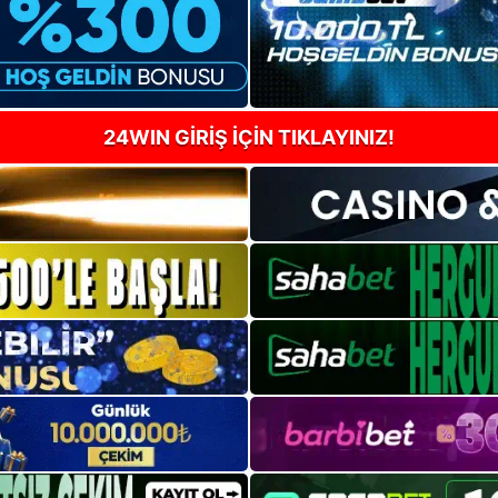
24WIN GİRİŞ İÇİN TIKLAYINIZ!