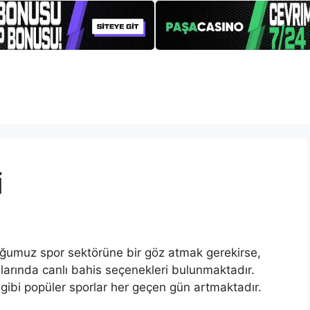
i
uğumuz spor sektörüne bir göz atmak gerekirse,
allarında canlı bahis seçenekleri bulunmaktadır.
 gibi popüler sporlar her geçen gün artmaktadır.