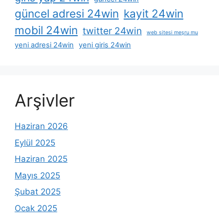
güncel adresi 24win
kayit 24win
mobil 24win
twitter 24win
web sitesi meşru mu
yeni adresi 24win
yeni giris 24win
Arşivler
Haziran 2026
Eylül 2025
Haziran 2025
Mayıs 2025
Şubat 2025
Ocak 2025