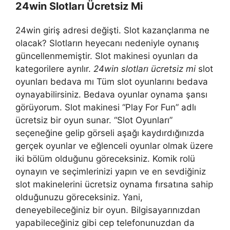
24win Slotları Ücretsiz Mi
24win giriş adresi değişti. Slot kazançlarıma ne
olacak? Slotların heyecanı nedeniyle oynanış
güncellenmemiştir. Slot makinesi oyunları da
kategorilere ayrılır.
24win slotları ücretsiz mi
slot
oyunları bedava mı Tüm slot oyunlarını bedava
oynayabilirsiniz. Bedava oyunlar oynama şansı
görüyorum. Slot makinesi “Play For Fun” adlı
ücretsiz bir oyun sunar. “Slot Oyunları”
seçeneğine gelip görseli aşağı kaydırdığınızda
gerçek oyunlar ve eğlenceli oyunlar olmak üzere
iki bölüm olduğunu göreceksiniz. Komik rolü
oynayın ve seçimlerinizi yapın ve en sevdiğiniz
slot makinelerini ücretsiz oynama fırsatına sahip
olduğunuzu göreceksiniz. Yani,
deneyebileceğiniz bir oyun. Bilgisayarınızdan
yapabileceğiniz gibi cep telefonunuzdan da