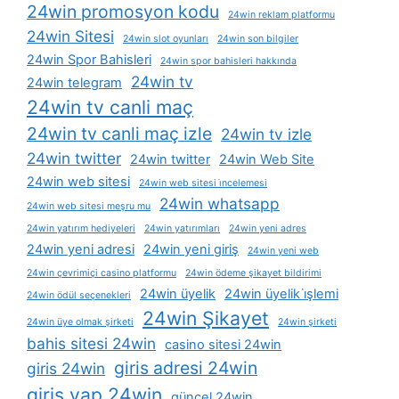
24win promosyon kodu
24win reklam platformu
24win Sitesi
24win slot oyunları
24win son bilgiler
24win Spor Bahisleri
24win spor bahisleri hakkında
24win tv
24win telegram
24win tv canli maç
24win tv canli maç izle
24win tv izle
24win twitter
24win twitter
24win Web Site
24win web sitesi
24win web sitesi i̇ncelemesi
24win whatsapp
24win web sitesi meşru mu
24win yatırım hediyeleri
24win yatırımları
24win yeni adres
24win yeni adresi
24win yeni giriş
24win yeni web
24win çevrimiçi casino platformu
24win ödeme şikayet bildirimi
24win üyelik
24win üyelik i̇şlemi
24win ödül seçenekleri
24win Şikayet
24win üye olmak şirketi
24win şirketi
bahis sitesi 24win
casino sitesi 24win
giris adresi 24win
giris 24win
giris yap 24win
güncel 24win