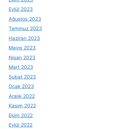
Eylül 2023
Ağustos 2023
Temmuz 2023
Haziran 2023
Mayıs 2023
Nisan 2023
Mart 2023
Şubat 2023
Ocak 2023
Aralık 2022
Kasım 2022
Ekim 2022
Eylül 2022