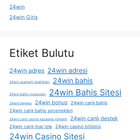
24win
24win Giriş
Etiket Bulutu
24win adresi
24win adres
24win bahis
24win avantajlı özellikleri
24win Bahis Sitesi
24win bahis oyuncuları
24win bonus
24win canlı bahis
24win belgesi
24win canlı bahis seçenekleri
24win canlı destek
24win canlı casino kazanma yöntemi
24win canlı maç i̇zle
24win casino bölümü
24win Casino Sitesi