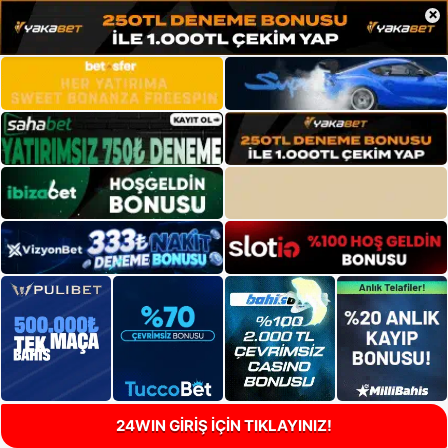
×
24WIN GİRİŞ İÇİN TIKLAYINIZ!