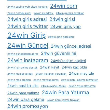
24win com
24win casino web sitesi tanıtımı
24win destek ekibi
24win ev adresi
24win gerekli evraklar
24win giris adresi
24win girisi
24win giris twitter
24win giris yap
24win Giriş
24win giriş adresleri
24win Güncel
24win güncel adresi
24win güvenlir mi
24win güncellenen adres
24win instagram
24win i̇letişim bilgileri
24win kayit
24win kaç oldu
24win i̇çin online destek
24win maç izle
24win kişisel verileri
24win kullanıcı yorumları
24win maç oranları
24win mevcut adres
24win mobil ödeme hizmetleri
24win nasil bir site
24win oyuncu formu
24win oyun platformu
24win Para Yatırma
24win para yatirma
24win para çekme
24win para çekme tüyoları
24win promosyon