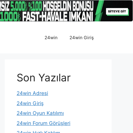
24win
24win Giriş
Son Yazılar
24win Adresi
24win Giriş
24win Oyun Katılımı
24win Forum Görüşleri