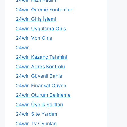
24win Hızlı Katılım
24win Ödeme Yöntemleri
24win Giriş İşlemi
24win Uygulama Giriş
24win Vpn Giriş
24win
24win Kazanç Tahmini
24win Adres Kontrolü
24win Güvenli Bahis
24win Finansal Güven
24win Oturum Belirleme
24win Üyelik Şartları
24win Site Yardımı
24win Tv Oyunları