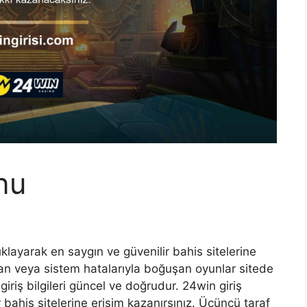
nu
klayarak en saygın ve güvenilir bahis sitelerine
n veya sistem hatalarıyla boğuşan oyunlar sitede
iriş bilgileri güncel ve doğrudur. 24win giriş
 bahis sitelerine erişim kazanırsınız. Üçüncü taraf