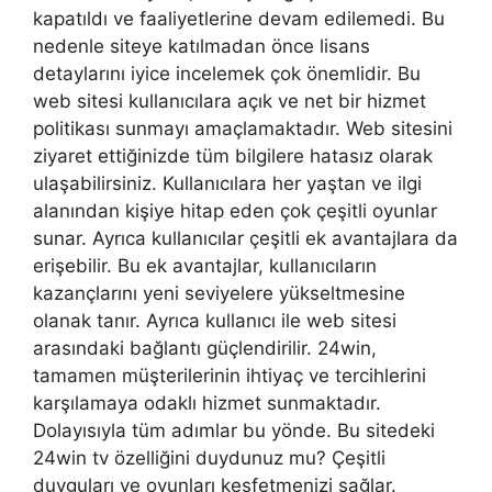
kapatıldı ve faaliyetlerine devam edilemedi. Bu
nedenle siteye katılmadan önce lisans
detaylarını iyice incelemek çok önemlidir. Bu
web sitesi kullanıcılara açık ve net bir hizmet
politikası sunmayı amaçlamaktadır. Web sitesini
ziyaret ettiğinizde tüm bilgilere hatasız olarak
ulaşabilirsiniz. Kullanıcılara her yaştan ve ilgi
alanından kişiye hitap eden çok çeşitli oyunlar
sunar. Ayrıca kullanıcılar çeşitli ek avantajlara da
erişebilir. Bu ek avantajlar, kullanıcıların
kazançlarını yeni seviyelere yükseltmesine
olanak tanır. Ayrıca kullanıcı ile web sitesi
arasındaki bağlantı güçlendirilir. 24win,
tamamen müşterilerinin ihtiyaç ve tercihlerini
karşılamaya odaklı hizmet sunmaktadır.
Dolayısıyla tüm adımlar bu yönde. Bu sitedeki
24win tv özelliğini duydunuz mu? Çeşitli
duyguları ve oyunları keşfetmenizi sağlar.