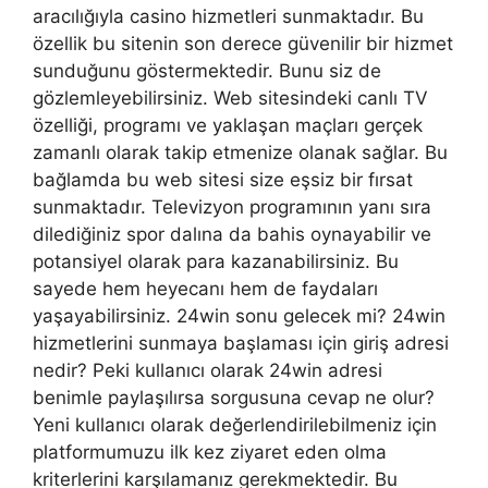
aracılığıyla casino hizmetleri sunmaktadır. Bu
özellik bu sitenin son derece güvenilir bir hizmet
sunduğunu göstermektedir. Bunu siz de
gözlemleyebilirsiniz. Web sitesindeki canlı TV
özelliği, programı ve yaklaşan maçları gerçek
zamanlı olarak takip etmenize olanak sağlar. Bu
bağlamda bu web sitesi size eşsiz bir fırsat
sunmaktadır. Televizyon programının yanı sıra
dilediğiniz spor dalına da bahis oynayabilir ve
potansiyel olarak para kazanabilirsiniz. Bu
sayede hem heyecanı hem de faydaları
yaşayabilirsiniz. 24win sonu gelecek mi? 24win
hizmetlerini sunmaya başlaması için giriş adresi
nedir? Peki kullanıcı olarak 24win adresi
benimle paylaşılırsa sorgusuna cevap ne olur?
Yeni kullanıcı olarak değerlendirilebilmeniz için
platformumuzu ilk kez ziyaret eden olma
kriterlerini karşılamanız gerekmektedir. Bu