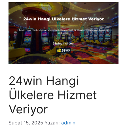
24win Hangi
Ülkelere Hizmet
Veriyor
Şubat 15, 2025
Yazarı:
admin