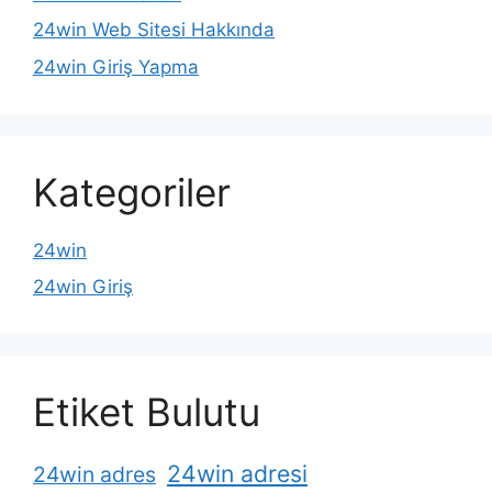
24win Web Sitesi Hakkında
24win Giriş Yapma
Kategoriler
24win
24win Giriş
Etiket Bulutu
24win adresi
24win adres