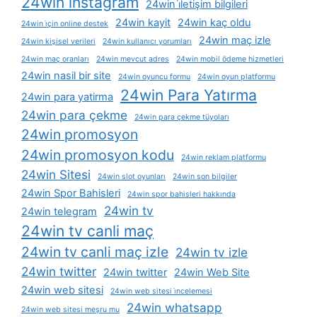
24win instagram
24win i̇letişim bilgileri
24win kayit
24win kaç oldu
24win i̇çin online destek
24win maç izle
24win kişisel verileri
24win kullanıcı yorumları
24win maç oranları
24win mevcut adres
24win mobil ödeme hizmetleri
24win nasil bir site
24win oyuncu formu
24win oyun platformu
24win Para Yatırma
24win para yatirma
24win para çekme
24win para çekme tüyoları
24win promosyon
24win promosyon kodu
24win reklam platformu
24win Sitesi
24win slot oyunları
24win son bilgiler
24win Spor Bahisleri
24win spor bahisleri hakkında
24win tv
24win telegram
24win tv canli maç
24win tv canli maç izle
24win tv izle
24win twitter
24win twitter
24win Web Site
24win web sitesi
24win web sitesi i̇ncelemesi
24win whatsapp
24win web sitesi meşru mu