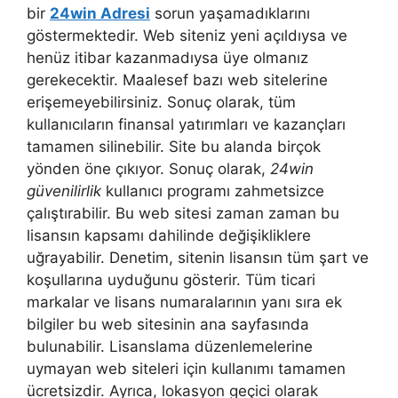
bir
24win Adresi
sorun yaşamadıklarını
göstermektedir. Web siteniz yeni açıldıysa ve
henüz itibar kazanmadıysa üye olmanız
gerekecektir. Maalesef bazı web sitelerine
erişemeyebilirsiniz. Sonuç olarak, tüm
kullanıcıların finansal yatırımları ve kazançları
tamamen silinebilir. Site bu alanda birçok
yönden öne çıkıyor. Sonuç olarak,
24win
güvenilirlik
kullanıcı programı zahmetsizce
çalıştırabilir. Bu web sitesi zaman zaman bu
lisansın kapsamı dahilinde değişikliklere
uğrayabilir. Denetim, sitenin lisansın tüm şart ve
koşullarına uyduğunu gösterir. Tüm ticari
markalar ve lisans numaralarının yanı sıra ek
bilgiler bu web sitesinin ana sayfasında
bulunabilir. Lisanslama düzenlemelerine
uymayan web siteleri için kullanımı tamamen
ücretsizdir. Ayrıca, lokasyon geçici olarak