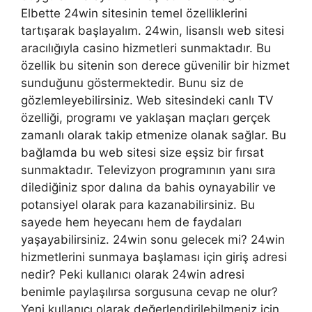
Elbette 24win sitesinin temel özelliklerini
tartışarak başlayalım. 24win, lisanslı web sitesi
aracılığıyla casino hizmetleri sunmaktadır. Bu
özellik bu sitenin son derece güvenilir bir hizmet
sunduğunu göstermektedir. Bunu siz de
gözlemleyebilirsiniz. Web sitesindeki canlı TV
özelliği, programı ve yaklaşan maçları gerçek
zamanlı olarak takip etmenize olanak sağlar. Bu
bağlamda bu web sitesi size eşsiz bir fırsat
sunmaktadır. Televizyon programının yanı sıra
dilediğiniz spor dalına da bahis oynayabilir ve
potansiyel olarak para kazanabilirsiniz. Bu
sayede hem heyecanı hem de faydaları
yaşayabilirsiniz. 24win sonu gelecek mi? 24win
hizmetlerini sunmaya başlaması için giriş adresi
nedir? Peki kullanıcı olarak 24win adresi
benimle paylaşılırsa sorgusuna cevap ne olur?
Yeni kullanıcı olarak değerlendirilebilmeniz için