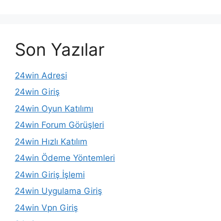
Son Yazılar
24win Adresi
24win Giriş
24win Oyun Katılımı
24win Forum Görüşleri
24win Hızlı Katılım
24win Ödeme Yöntemleri
24win Giriş İşlemi
24win Uygulama Giriş
24win Vpn Giriş