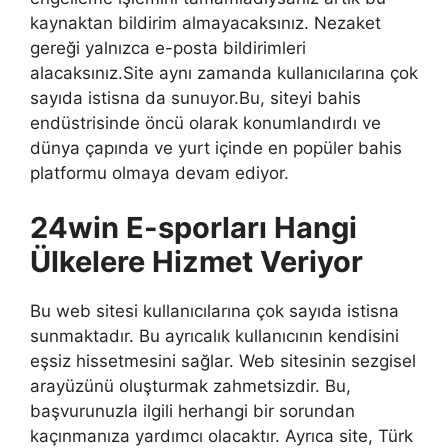
kaynaktan bildirim almayacaksınız. Nezaket
gereği yalnızca e-posta bildirimleri
alacaksınız.Site aynı zamanda kullanıcılarına çok
sayıda istisna da sunuyor.Bu, siteyi bahis
endüstrisinde öncü olarak konumlandırdı ve
dünya çapında ve yurt içinde en popüler bahis
platformu olmaya devam ediyor.
24win E-sporları Hangi
Ülkelere Hizmet Veriyor
Bu web sitesi kullanıcılarına çok sayıda istisna
sunmaktadır. Bu ayrıcalık kullanıcının kendisini
eşsiz hissetmesini sağlar. Web sitesinin sezgisel
arayüzünü oluşturmak zahmetsizdir. Bu,
başvurunuzla ilgili herhangi bir sorundan
kaçınmanıza yardımcı olacaktır. Ayrıca site, Türk