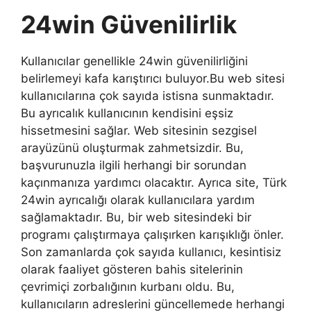
24win Güvenilirlik
Kullanıcılar genellikle 24win güvenilirliğini
belirlemeyi kafa karıştırıcı buluyor.Bu web sitesi
kullanıcılarına çok sayıda istisna sunmaktadır.
Bu ayrıcalık kullanıcının kendisini eşsiz
hissetmesini sağlar. Web sitesinin sezgisel
arayüzünü oluşturmak zahmetsizdir. Bu,
başvurunuzla ilgili herhangi bir sorundan
kaçınmanıza yardımcı olacaktır. Ayrıca site, Türk
24win ayrıcalığı olarak kullanıcılara yardım
sağlamaktadır. Bu, bir web sitesindeki bir
programı çalıştırmaya çalışırken karışıklığı önler.
Son zamanlarda çok sayıda kullanıcı, kesintisiz
olarak faaliyet gösteren bahis sitelerinin
çevrimiçi zorbalığının kurbanı oldu. Bu,
kullanıcıların adreslerini güncellemede herhangi