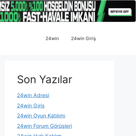
24win
24win Giriş
Son Yazılar
24win Adresi
24win Giriş
24win Oyun Katılımı
24win Forum Görüşleri