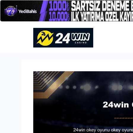
İçeriğe
atla