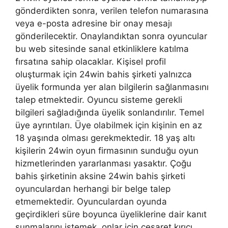
gönderdikten sonra, verilen telefon numarasına
veya e-posta adresine bir onay mesajı
gönderilecektir. Onaylandıktan sonra oyuncular
bu web sitesinde sanal etkinliklere katılma
fırsatına sahip olacaklar. Kişisel profil
oluşturmak için 24win bahis şirketi yalnızca
üyelik formunda yer alan bilgilerin sağlanmasını
talep etmektedir. Oyuncu sisteme gerekli
bilgileri sağladığında üyelik sonlandırılır. Temel
üye ayrıntıları. Üye olabilmek için kişinin en az
18 yaşında olması gerekmektedir. 18 yaş altı
kişilerin 24win oyun firmasının sunduğu oyun
hizmetlerinden yararlanması yasaktır. Çoğu
bahis şirketinin aksine 24win bahis şirketi
oyunculardan herhangi bir belge talep
etmemektedir. Oyunculardan oyunda
geçirdikleri süre boyunca üyeliklerine dair kanıt
sunmalarını istemek, onlar için cesaret kırıcı