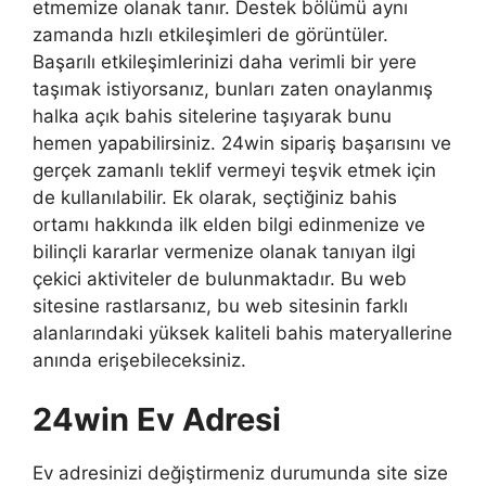
etmemize olanak tanır. Destek bölümü aynı
zamanda hızlı etkileşimleri de görüntüler.
Başarılı etkileşimlerinizi daha verimli bir yere
taşımak istiyorsanız, bunları zaten onaylanmış
halka açık bahis sitelerine taşıyarak bunu
hemen yapabilirsiniz. 24win sipariş başarısını ve
gerçek zamanlı teklif vermeyi teşvik etmek için
de kullanılabilir. Ek olarak, seçtiğiniz bahis
ortamı hakkında ilk elden bilgi edinmenize ve
bilinçli kararlar vermenize olanak tanıyan ilgi
çekici aktiviteler de bulunmaktadır. Bu web
sitesine rastlarsanız, bu web sitesinin farklı
alanlarındaki yüksek kaliteli bahis materyallerine
anında erişebileceksiniz.
24win Ev Adresi
Ev adresinizi değiştirmeniz durumunda site size