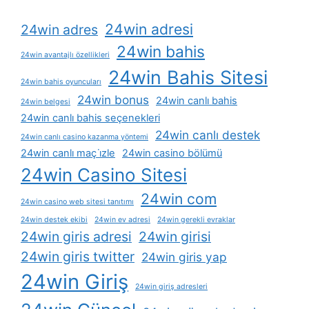
24win adresi
24win adres
24win bahis
24win avantajlı özellikleri
24win Bahis Sitesi
24win bahis oyuncuları
24win bonus
24win canlı bahis
24win belgesi
24win canlı bahis seçenekleri
24win canlı destek
24win canlı casino kazanma yöntemi
24win canlı maç i̇zle
24win casino bölümü
24win Casino Sitesi
24win com
24win casino web sitesi tanıtımı
24win destek ekibi
24win ev adresi
24win gerekli evraklar
24win giris adresi
24win girisi
24win giris twitter
24win giris yap
24win Giriş
24win giriş adresleri