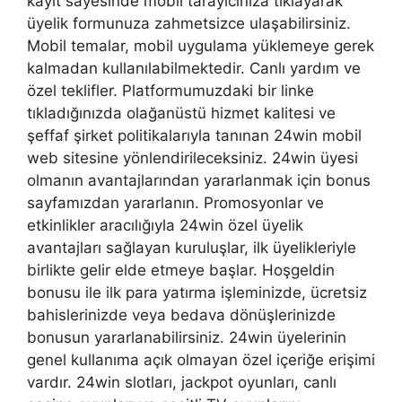
kayıt sayesinde mobil tarayıcınıza tıklayarak
üyelik formunuza zahmetsizce ulaşabilirsiniz.
Mobil temalar, mobil uygulama yüklemeye gerek
kalmadan kullanılabilmektedir. Canlı yardım ve
özel teklifler. Platformumuzdaki bir linke
tıkladığınızda olağanüstü hizmet kalitesi ve
şeffaf şirket politikalarıyla tanınan 24win mobil
web sitesine yönlendirileceksiniz. 24win üyesi
olmanın avantajlarından yararlanmak için bonus
sayfamızdan yararlanın. Promosyonlar ve
etkinlikler aracılığıyla 24win özel üyelik
avantajları sağlayan kuruluşlar, ilk üyelikleriyle
birlikte gelir elde etmeye başlar. Hoşgeldin
bonusu ile ilk para yatırma işleminizde, ücretsiz
bahislerinizde veya bedava dönüşlerinizde
bonusun yararlanabilirsiniz. 24win üyelerinin
genel kullanıma açık olmayan özel içeriğe erişimi
vardır. 24win slotları, jackpot oyunları, canlı