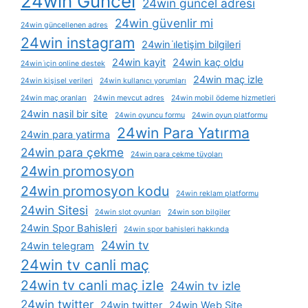
24win Güncel
24win güncel adresi
24win güvenlir mi
24win güncellenen adres
24win instagram
24win i̇letişim bilgileri
24win kayit
24win kaç oldu
24win i̇çin online destek
24win maç izle
24win kişisel verileri
24win kullanıcı yorumları
24win maç oranları
24win mevcut adres
24win mobil ödeme hizmetleri
24win nasil bir site
24win oyuncu formu
24win oyun platformu
24win Para Yatırma
24win para yatirma
24win para çekme
24win para çekme tüyoları
24win promosyon
24win promosyon kodu
24win reklam platformu
24win Sitesi
24win slot oyunları
24win son bilgiler
24win Spor Bahisleri
24win spor bahisleri hakkında
24win tv
24win telegram
24win tv canli maç
24win tv canli maç izle
24win tv izle
24win twitter
24win twitter
24win Web Site