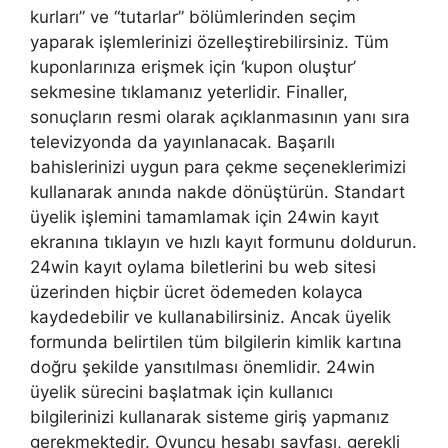
kurları” ve “tutarlar” bölümlerinden seçim
yaparak işlemlerinizi özelleştirebilirsiniz. Tüm
kuponlarınıza erişmek için ‘kupon oluştur’
sekmesine tıklamanız yeterlidir. Finaller,
sonuçların resmi olarak açıklanmasının yanı sıra
televizyonda da yayınlanacak. Başarılı
bahislerinizi uygun para çekme seçeneklerimizi
kullanarak anında nakde dönüştürün. Standart
üyelik işlemini tamamlamak için 24win kayıt
ekranına tıklayın ve hızlı kayıt formunu doldurun.
24win kayıt oylama biletlerini bu web sitesi
üzerinden hiçbir ücret ödemeden kolayca
kaydedebilir ve kullanabilirsiniz. Ancak üyelik
formunda belirtilen tüm bilgilerin kimlik kartına
doğru şekilde yansıtılması önemlidir. 24win
üyelik sürecini başlatmak için kullanıcı
bilgilerinizi kullanarak sisteme giriş yapmanız
gerekmektedir. Oyuncu hesabı sayfası, gerekli