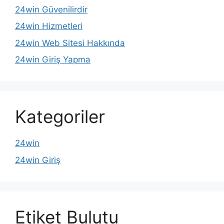
24win Güvenilirdir
24win Hizmetleri
24win Web Sitesi Hakkında
24win Giriş Yapma
Kategoriler
24win
24win Giriş
Etiket Bulutu