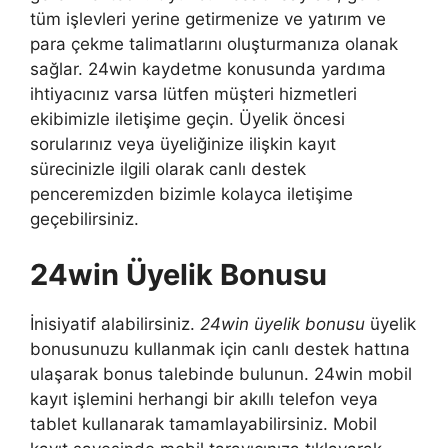
tüm işlevleri yerine getirmenize ve yatırım ve
para çekme talimatlarını oluşturmanıza olanak
sağlar. 24win kaydetme konusunda yardıma
ihtiyacınız varsa lütfen müşteri hizmetleri
ekibimizle iletişime geçin. Üyelik öncesi
sorularınız veya üyeliğinize ilişkin kayıt
sürecinizle ilgili olarak canlı destek
penceremizden bizimle kolayca iletişime
geçebilirsiniz.
24win Üyelik Bonusu
İnisiyatif alabilirsiniz.
24win üyelik bonusu
üyelik
bonusunuzu kullanmak için canlı destek hattına
ulaşarak bonus talebinde bulunun. 24win mobil
kayıt işlemini herhangi bir akıllı telefon veya
tablet kullanarak tamamlayabilirsiniz. Mobil