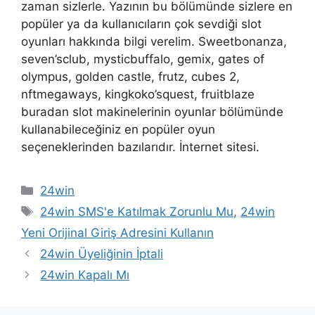
zaman sizlerle. Yazının bu bölümünde sizlere en
popüler ya da kullanıcıların çok sevdiği slot
oyunları hakkında bilgi verelim. Sweetbonanza,
seven’sclub, mysticbuffalo, gemix, gates of
olympus, golden castle, frutz, cubes 2,
nftmegaways, kingkoko’squest, fruitblaze
buradan slot makinelerinin oyunlar bölümünde
kullanabileceğiniz en popüler oyun
seçeneklerinden bazılarıdır. İnternet sitesi.
Kategoriler
24win
Etiketler
24win SMS'e Katılmak Zorunlu Mu
,
24win
Yeni Orijinal Giriş Adresini Kullanın
Yazı
24win Üyeliğinin İptali
dolaşımı
24win Kapalı Mı