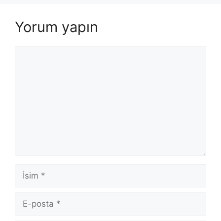
Yorum yapın
Yorum
İsim
E-
posta