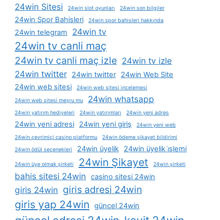
24win Sitesi
24win slot oyunları
24win son bilgiler
24win Spor Bahisleri
24win spor bahisleri hakkında
24win tv
24win telegram
24win tv canli maç
24win tv canli maç izle
24win tv izle
24win twitter
24win twitter
24win Web Site
24win web sitesi
24win web sitesi i̇ncelemesi
24win whatsapp
24win web sitesi meşru mu
24win yatırım hediyeleri
24win yatırımları
24win yeni adres
24win yeni adresi
24win yeni giriş
24win yeni web
24win çevrimiçi casino platformu
24win ödeme şikayet bildirimi
24win üyelik
24win üyelik i̇şlemi
24win ödül seçenekleri
24win Şikayet
24win üye olmak şirketi
24win şirketi
bahis sitesi 24win
casino sitesi 24win
giris adresi 24win
giris 24win
giris yap 24win
güncel 24win