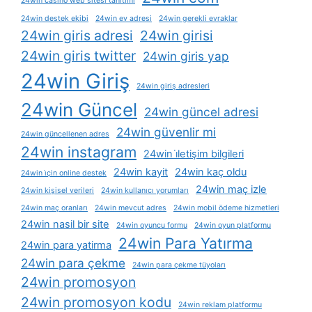
24win casino web sitesi tanıtımı
24win destek ekibi
24win ev adresi
24win gerekli evraklar
24win giris adresi
24win girisi
24win giris twitter
24win giris yap
24win Giriş
24win giriş adresleri
24win Güncel
24win güncel adresi
24win güvenlir mi
24win güncellenen adres
24win instagram
24win i̇letişim bilgileri
24win kayit
24win kaç oldu
24win i̇çin online destek
24win maç izle
24win kişisel verileri
24win kullanıcı yorumları
24win maç oranları
24win mevcut adres
24win mobil ödeme hizmetleri
24win nasil bir site
24win oyuncu formu
24win oyun platformu
24win Para Yatırma
24win para yatirma
24win para çekme
24win para çekme tüyoları
24win promosyon
24win promosyon kodu
24win reklam platformu