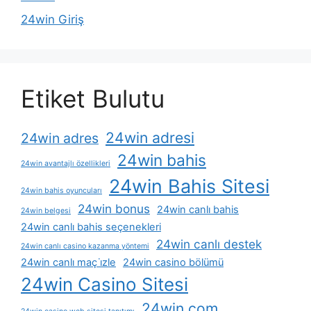
24win Giriş
Etiket Bulutu
24win adresi
24win adres
24win bahis
24win avantajlı özellikleri
24win Bahis Sitesi
24win bahis oyuncuları
24win bonus
24win canlı bahis
24win belgesi
24win canlı bahis seçenekleri
24win canlı destek
24win canlı casino kazanma yöntemi
24win canlı maç i̇zle
24win casino bölümü
24win Casino Sitesi
24win com