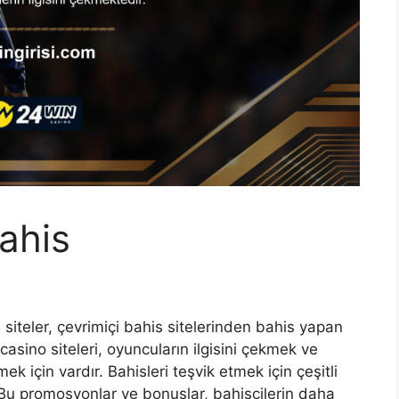
ahis
siteler, çevrimiçi bahis sitelerinden bahis yapan
 casino siteleri, oyuncuların ilgisini çekmek ve
k için vardır. Bahisleri teşvik etmek için çeşitli
u promosyonlar ve bonuslar, bahisçilerin daha