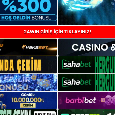
24WIN GİRİŞ İÇİN TIKLAYINIZ!