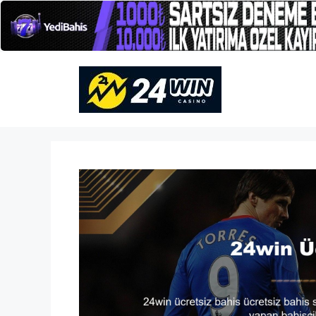
İçeriğe
atla