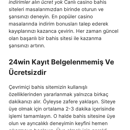
indirimler alın ücret yok
Canlı casino bahis
siteleri masalarımızdan birinde oturun ve
şansınızı deneyin. En popüler casino
masalarında indirim bonusları talep ederek
kayıplarınızı kazanca çevirin. Her zaman güncel
olan başarılı bir bahis sitesi ile kazanma
şansınızı artırın.
24win Kayıt Belgelenmemiş Ve
Ücretsizdir
Çevrimiçi bahis sitemizin kullanışlı
özelliklerinden yararlanmak yalnızca birkaç
dakikanızı alır. Öyleyse zafere yaklaşın. Siteye
üye olmak için ortalama 2-3 dakika içerisinde
işlemi tamamlayın. O halde bahis sitesine üye
olun ve ayrıcalıklı deneyimin keyfini hemen