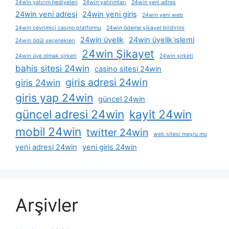
24win yatırım hediyeleri
24win yatırımları
24win yeni adres
24win yeni adresi
24win yeni giriş
24win yeni web
24win çevrimiçi casino platformu
24win ödeme şikayet bildirimi
24win üyelik
24win üyelik i̇şlemi
24win ödül seçenekleri
24win Şikayet
24win üye olmak şirketi
24win şirketi
bahis sitesi 24win
casino sitesi 24win
giris adresi 24win
giris 24win
giris yap 24win
güncel 24win
güncel adresi 24win
kayit 24win
mobil 24win
twitter 24win
web sitesi meşru mu
yeni adresi 24win
yeni giris 24win
Arşivler