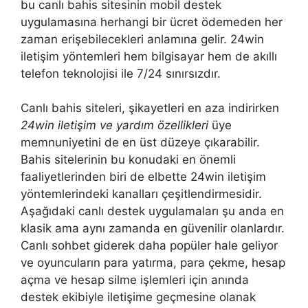
bu canlı bahis sitesinin mobil destek
uygulamasına herhangi bir ücret ödemeden her
zaman erişebilecekleri anlamına gelir. 24win
iletişim yöntemleri hem bilgisayar hem de akıllı
telefon teknolojisi ile 7/24 sınırsızdır.
Canlı bahis siteleri, şikayetleri en aza indirirken
24win iletişim ve yardım özellikleri
üye
memnuniyetini de en üst düzeye çıkarabilir.
Bahis sitelerinin bu konudaki en önemli
faaliyetlerinden biri de elbette 24win iletişim
yöntemlerindeki kanalları çeşitlendirmesidir.
Aşağıdaki canlı destek uygulamaları şu anda en
klasik ama aynı zamanda en güvenilir olanlardır.
Canlı sohbet giderek daha popüler hale geliyor
ve oyuncuların para yatırma, para çekme, hesap
açma ve hesap silme işlemleri için anında
destek ekibiyle iletişime geçmesine olanak