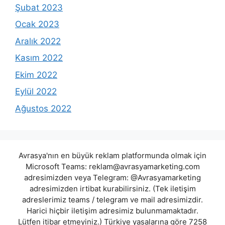
Şubat 2023
Ocak 2023
Aralık 2022
Kasım 2022
Ekim 2022
Eylül 2022
Ağustos 2022
Avrasya'nın en büyük reklam platformunda olmak için
Microsoft Teams:
reklam@avrasyamarketing.com
adresimizden veya Telegram: @Avrasyamarketing
adresimizden irtibat kurabilirsiniz. (Tek iletişim
adreslerimiz teams / telegram ve mail adresimizdir.
Harici hiçbir iletişim adresimiz bulunmamaktadır.
Lütfen itibar etmeyiniz.) Türkiye yasalarına göre 7258