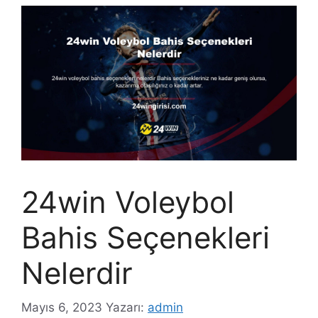
24win Voleybol
Bahis Seçenekleri
Nelerdir
Mayıs 6, 2023
Yazarı:
admin