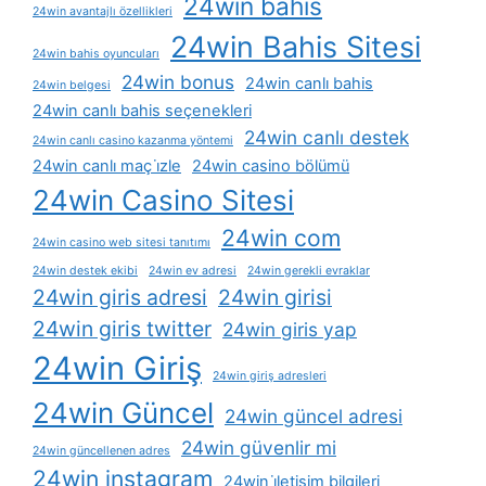
24win bahis
24win avantajlı özellikleri
24win Bahis Sitesi
24win bahis oyuncuları
24win bonus
24win canlı bahis
24win belgesi
24win canlı bahis seçenekleri
24win canlı destek
24win canlı casino kazanma yöntemi
24win canlı maç i̇zle
24win casino bölümü
24win Casino Sitesi
24win com
24win casino web sitesi tanıtımı
24win destek ekibi
24win ev adresi
24win gerekli evraklar
24win giris adresi
24win girisi
24win giris twitter
24win giris yap
24win Giriş
24win giriş adresleri
24win Güncel
24win güncel adresi
24win güvenlir mi
24win güncellenen adres
24win instagram
24win i̇letişim bilgileri