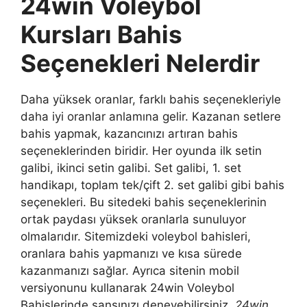
24win Voleybol
Kursları Bahis
Seçenekleri Nelerdir
Daha yüksek oranlar, farklı bahis seçenekleriyle
daha iyi oranlar anlamına gelir. Kazanan setlere
bahis yapmak, kazancınızı artıran bahis
seçeneklerinden biridir. Her oyunda ilk setin
galibi, ikinci setin galibi. Set galibi, 1. set
handikapı, toplam tek/çift 2. set galibi gibi bahis
seçenekleri. Bu sitedeki bahis seçeneklerinin
ortak paydası yüksek oranlarla sunuluyor
olmalarıdır. Sitemizdeki voleybol bahisleri,
oranlara bahis yapmanızı ve kısa sürede
kazanmanızı sağlar. Ayrıca sitenin mobil
versiyonunu kullanarak 24win Voleybol
Bahislerinde şansınızı deneyebilirsiniz.
24win