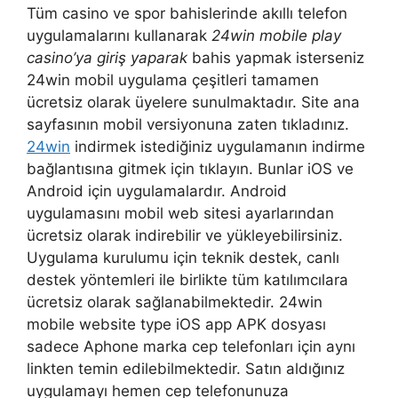
Tüm casino ve spor bahislerinde akıllı telefon
uygulamalarını kullanarak
24win mobile play
casino’ya giriş yaparak
bahis yapmak isterseniz
24win mobil uygulama çeşitleri tamamen
ücretsiz olarak üyelere sunulmaktadır. Site ana
sayfasının mobil versiyonuna zaten tıkladınız.
24win
indirmek istediğiniz uygulamanın indirme
bağlantısına gitmek için tıklayın. Bunlar iOS ve
Android için uygulamalardır. Android
uygulamasını mobil web sitesi ayarlarından
ücretsiz olarak indirebilir ve yükleyebilirsiniz.
Uygulama kurulumu için teknik destek, canlı
destek yöntemleri ile birlikte tüm katılımcılara
ücretsiz olarak sağlanabilmektedir. 24win
mobile website type iOS app APK dosyası
sadece Aphone marka cep telefonları için aynı
linkten temin edilebilmektedir. Satın aldığınız
uygulamayı hemen cep telefonunuza