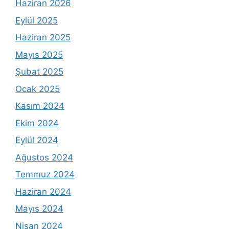
Haziran 2026
Eylül 2025
Haziran 2025
Mayıs 2025
Şubat 2025
Ocak 2025
Kasım 2024
Ekim 2024
Eylül 2024
Ağustos 2024
Temmuz 2024
Haziran 2024
Mayıs 2024
Nisan 2024