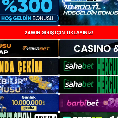
24WIN GİRİŞ İÇİN TIKLAYINIZ!