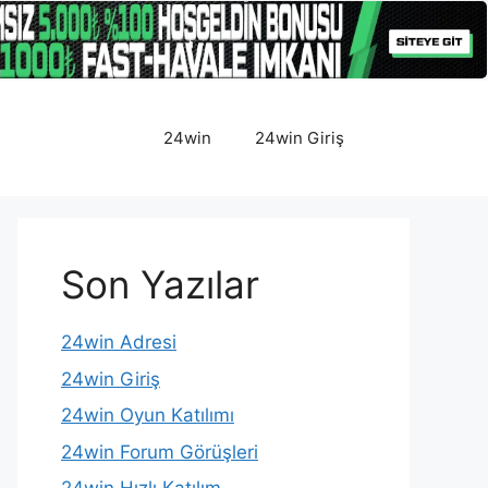
24win
24win Giriş
Son Yazılar
24win Adresi
24win Giriş
24win Oyun Katılımı
24win Forum Görüşleri