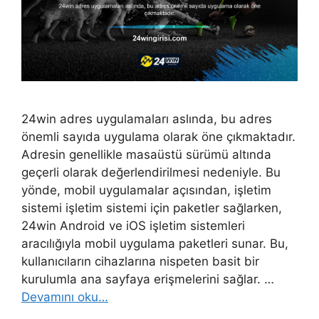
24win adres uygulamaları aslında, bu adres
önemli sayıda uygulama olarak öne çıkmaktadır.
Adresin genellikle masaüstü sürümü altında
geçerli olarak değerlendirilmesi nedeniyle. Bu
yönde, mobil uygulamalar açısından, işletim
sistemi işletim sistemi için paketler sağlarken,
24win Android ve iOS işletim sistemleri
aracılığıyla mobil uygulama paketleri sunar. Bu,
kullanıcıların cihazlarına nispeten basit bir
kurulumla ana sayfaya erişmelerini sağlar. …
Devamını oku…