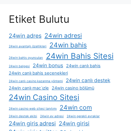
Etiket Bulutu
24win adresi
24win adres
24win bahis
24win avantajlı özellikleri
24win Bahis Sitesi
24win bahis oyuncuları
24win bonus
24win canlı bahis
24win belgesi
24win canlı bahis seçenekleri
24win canlı destek
24win canlı casino kazanma yöntemi
24win canlı maç i̇zle
24win casino bölümü
24win Casino Sitesi
24win com
24win casino web sitesi tanıtımı
24win destek ekibi
24win ev adresi
24win gerekli evraklar
24win giris adresi
24win girisi