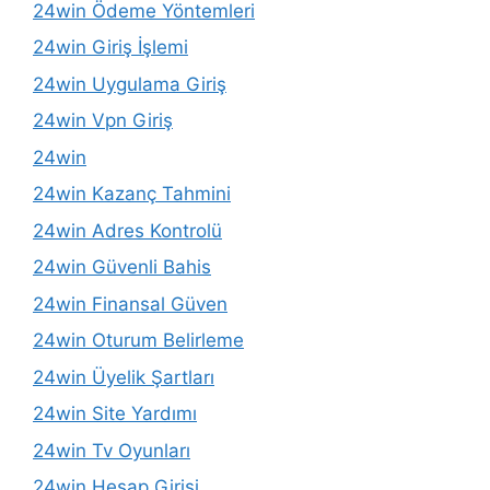
24win Ödeme Yöntemleri
24win Giriş İşlemi
24win Uygulama Giriş
24win Vpn Giriş
24win
24win Kazanç Tahmini
24win Adres Kontrolü
24win Güvenli Bahis
24win Finansal Güven
24win Oturum Belirleme
24win Üyelik Şartları
24win Site Yardımı
24win Tv Oyunları
24win Hesap Girişi