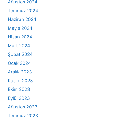
Ağustos 2024
Temmuz 2024
Haziran 2024
Mayıs 2024
Nisan 2024
Mart 2024
Şubat 2024
Ocak 2024
Aralık 2023
Kasım 2023
Ekim 2023
Eylül 2023
Ağustos 2023
Temmuz 2023